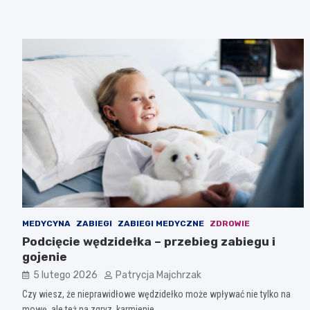
MEDYCYNA
ZABIEGI
ZABIEGI MEDYCZNE
ZDROWIE
Podcięcie wędzidełka – przebieg zabiegu i
gojenie
5 lutego 2026
Patrycja Majchrzak
Czy wiesz, że nieprawidłowe wędzidełko może wpływać nie tylko na
mowę, ale też na zgryz, karmienie,…