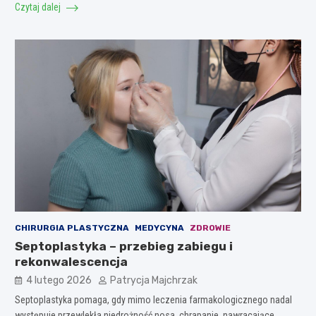
Czytaj dalej
CHIRURGIA PLASTYCZNA
MEDYCYNA
ZDROWIE
Septoplastyka – przebieg zabiegu i
rekonwalescencja
4 lutego 2026
Patrycja Majchrzak
Septoplastyka pomaga, gdy mimo leczenia farmakologicznego nadal
występuje przewlekła niedrożność nosa, chrapanie, nawracające