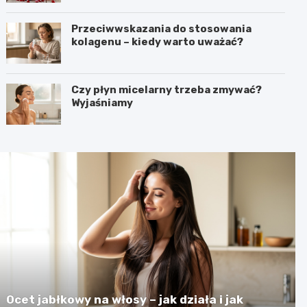
Przeciwwskazania do stosowania
kolagenu – kiedy warto uważać?
Czy płyn micelarny trzeba zmywać?
Wyjaśniamy
Ocet jabłkowy na włosy – jak działa i jak