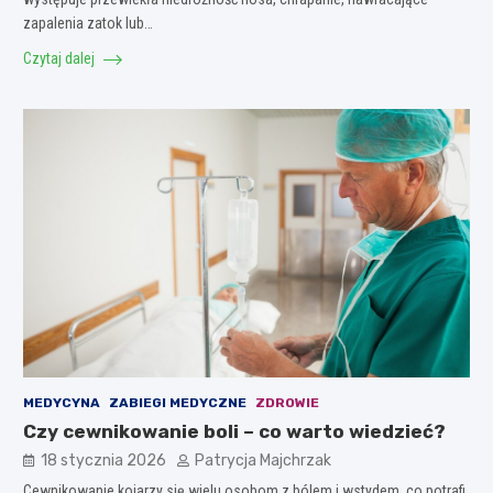
zapalenia zatok lub…
Czytaj dalej
MEDYCYNA
ZABIEGI MEDYCZNE
ZDROWIE
Czy cewnikowanie boli – co warto wiedzieć?
18 stycznia 2026
Patrycja Majchrzak
Cewnikowanie kojarzy się wielu osobom z bólem i wstydem, co potrafi