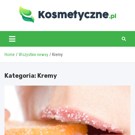
Skip
to
content
www.kosmetyczne.pl
Home
Wszystkie newsy
Kremy
Kategoria:
Kremy