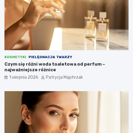
KOSMETYKI
PIELĘGNACJA TWARZY
Czym się różni woda toaletowa od perfum –
najważniejsze różnice
1 sierpnia 2026
Patrycja Majchrzak