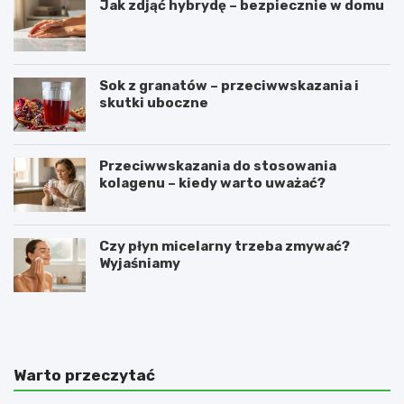
Jak zdjąć hybrydę – bezpiecznie w domu
Sok z granatów – przeciwwskazania i
skutki uboczne
Przeciwwskazania do stosowania
kolagenu – kiedy warto uważać?
Czy płyn micelarny trzeba zmywać?
Wyjaśniamy
O
C
c
o
e
z
t
r
j
o
Warto przeczytać
a
b
b
i