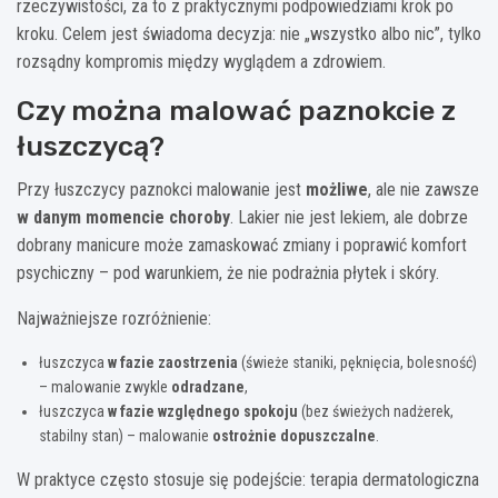
rzeczywistości, za to z praktycznymi podpowiedziami krok po
kroku. Celem jest świadoma decyzja: nie „wszystko albo nic”, tylko
rozsądny kompromis między wyglądem a zdrowiem.
Czy można malować paznokcie z
łuszczycą?
Przy łuszczycy paznokci malowanie jest
możliwe
, ale nie zawsze
w danym momencie choroby
. Lakier nie jest lekiem, ale dobrze
dobrany manicure może zamaskować zmiany i poprawić komfort
psychiczny – pod warunkiem, że nie podrażnia płytek i skóry.
Najważniejsze rozróżnienie:
łuszczyca
w fazie zaostrzenia
(świeże staniki, pęknięcia, bolesność)
– malowanie zwykle
odradzane
,
łuszczyca
w fazie względnego spokoju
(bez świeżych nadżerek,
stabilny stan) – malowanie
ostrożnie dopuszczalne
.
W praktyce często stosuje się podejście: terapia dermatologiczna