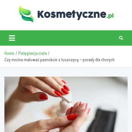
Skip
to
content
www.kosmetyczne.pl
Home
Pielęgnacja ciała
Czy można malować paznokcie z łuszczycą – porady dla chorych