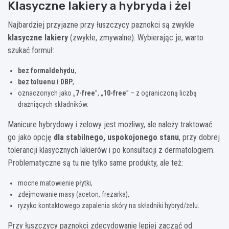
Klasyczne lakiery a hybryda i żel
Najbardziej przyjazne przy łuszczycy paznokci są zwykle
klasyczne lakiery
(zwykłe, zmywalne). Wybierając je, warto
szukać formuł:
bez formaldehydu
,
bez toluenu i DBP
,
oznaczonych jako „
7-free
”, „
10-free
” – z ograniczoną liczbą
drażniących składników.
Manicure hybrydowy i żelowy jest możliwy, ale należy traktować
go jako opcję
dla stabilnego, uspokojonego stanu
, przy dobrej
tolerancji klasycznych lakierów i po konsultacji z dermatologiem.
Problematyczne są tu nie tylko same produkty, ale też:
mocne matowienie płytki,
zdejmowanie masy (aceton, frezarka),
ryzyko kontaktowego zapalenia skóry na składniki hybryd/żelu.
Przy łuszczycy paznokci zdecydowanie lepiej zacząć od