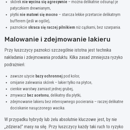
skórek
nie wycina się agresywnie
– można delikatnie odsunąć je
patyczkiem drewnianym,
płytki
nie matowi się mocno
– starcza lekkie przetarcie delikatnym
bufferem (jeśli w ogóle),
paznokcie
skraca się raczej pilnikiem
niż cążkami, bez szarpania.
Malowanie i zdejmowanie lakieru
Przy łuszczycy paznokci szczególnie istotna jest technika
nakładania i zdejmowania produktu. Kilka zasad zmniejsza ryzyko
podrażnień:
zawsze użycie
bazy ochronnej
pod kolor,
omijanie zalewania skórek – lakier tylko na płytce,
cienkie warstwy zamiast jednej grubej,
zmywacz
bez acetonu
, delikatny dla płytki,
zdejmowanie lakieru bez intensywnego pocierania – raczej delikatne
dociskanie nasączonego wacika.
W przypadku hybrydy lub żelu absolutnie kluczowe jest, by nie
„zdzierać” masy na siłę. Przy łuszczycy każdy taki ruch to ryzyko