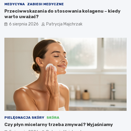
MEDYCYNA
ZABIEGI MEDYCZNE
Przeciwwskazania do stosowania kolagenu – kiedy
warto uważać?
6 sierpnia 2026
Patrycja Majchrzak
PIELĘGNACJA SKÓRY
SKÓRA
Czy płyn micelarny trzeba zmywać? Wyjaśniamy