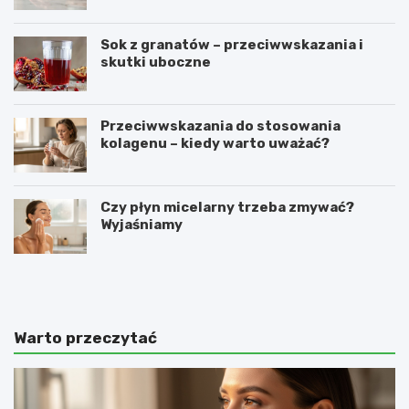
Sok z granatów – przeciwwskazania i
skutki uboczne
Przeciwwskazania do stosowania
kolagenu – kiedy warto uważać?
Czy płyn micelarny trzeba zmywać?
Wyjaśniamy
O
C
c
o
e
z
t
r
j
o
Warto przeczytać
a
b
b
i
ł
ć
k
,
o
ż