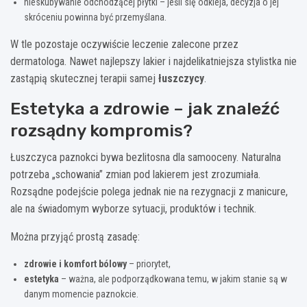
nieskubywanie odchodzącej płytki – jeśli się odkleja, decyzja o jej
skróceniu powinna być przemyślana.
W tle pozostaje oczywiście leczenie zalecone przez
dermatologa. Nawet najlepszy lakier i najdelikatniejsza stylistka nie
zastąpią skutecznej terapii samej
łuszczycy
.
Estetyka a zdrowie – jak znaleźć
rozsądny kompromis?
Łuszczyca paznokci bywa bezlitosna dla samooceny. Naturalna
potrzeba „schowania” zmian pod lakierem jest zrozumiała.
Rozsądne podejście polega jednak nie na rezygnacji z manicure,
ale na świadomym wyborze sytuacji, produktów i technik.
Można przyjąć prostą zasadę:
zdrowie i komfort bólowy
– priorytet,
estetyka
– ważna, ale podporządkowana temu, w jakim stanie są w
danym momencie paznokcie.