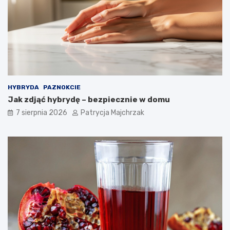
s
a
t
l
o
n
s
i
o
e
w
–
a
s
ć
p
?
r
HYBRYDA
PAZNOKCIE
a
Jak zdjąć hybrydę – bezpiecznie w domu
w
d
7 sierpnia 2026
Patrycja Majchrzak
z
o
n
e
t
r
i
k
i