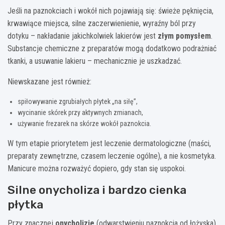
Jeśli na paznokciach i wokół nich pojawiają się: świeże pęknięcia,
krwawiące miejsca, silne zaczerwienienie, wyraźny ból przy
dotyku – nakładanie jakichkolwiek lakierów jest
złym pomysłem
.
Substancje chemiczne z preparatów mogą dodatkowo podrażniać
tkanki, a usuwanie lakieru – mechanicznie je uszkadzać.
Niewskazane jest również:
spiłowywanie zgrubiałych płytek „na siłę”,
wycinanie skórek przy aktywnych zmianach,
używanie frezarek na skórze wokół paznokcia.
W tym etapie priorytetem jest leczenie dermatologiczne (maści,
preparaty zewnętrzne, czasem leczenie ogólne), a nie kosmetyka.
Manicure można rozważyć dopiero, gdy stan się uspokoi.
Silne onycholiza i bardzo cienka
płytka
Przy znacznej
onycholizie
(odwarstwieniu paznokcia od łożyska)