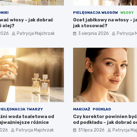
NIKI
PIELĘGNACJA WŁOSÓW
WŁOSY
wać włosy – jak dobrać
Ocet jabłkowy na włosy – ja
 olej?
jak stosować?
 2026
Patrycja Majchrzak
3 sierpnia 2026
Patrycja 
PIELĘGNACJA TWARZY
MAKIJAŻ
PODKŁAD
óżni woda toaletowa od
Czy korektor powinien być
ajważniejsze różnice
od podkładu – jak dobrać 
2026
Patrycja Majchrzak
31 lipca 2026
Patrycja Ma