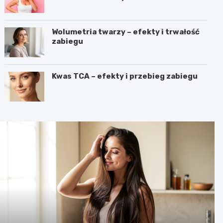
Wolumetria twarzy – efekty i trwałość
zabiegu
Kwas TCA – efekty i przebieg zabiegu