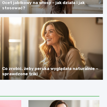
Ocet jabłkowy na włosy – jak działa i jak
stosować?
Co zrobić, żeby peruka wyglądała naturalnie –
sprawdzone triki