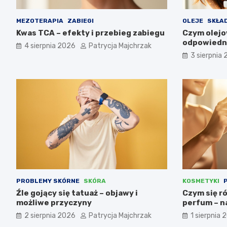
MEZOTERAPIA
ZABIEGI
OLEJE
SKŁAD
Kwas TCA – efekty i przebieg zabiegu
Czym olejo
odpowiedni
4 sierpnia 2026
Patrycja Majchrzak
3 sierpnia
PROBLEMY SKÓRNE
SKÓRA
KOSMETYKI
Źle gojący się tatuaż – objawy i
Czym się r
możliwe przyczyny
perfum – n
2 sierpnia 2026
Patrycja Majchrzak
1 sierpnia 