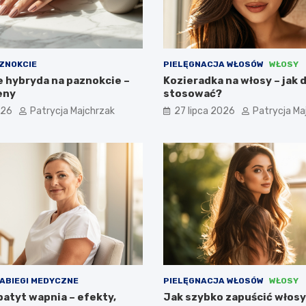
ZNOKCIE
PIELĘGNACJA WŁOSÓW
WŁOSY
e hybryda na paznokcie –
Kozieradka na włosy – jak dz
eny
stosować?
026
Patrycja Majchrzak
27 lipca 2026
Patrycja Ma
ABIEGI MEDYCZNE
PIELĘGNACJA WŁOSÓW
WŁOSY
atyt wapnia – efekty,
Jak szybko zapuścić włosy