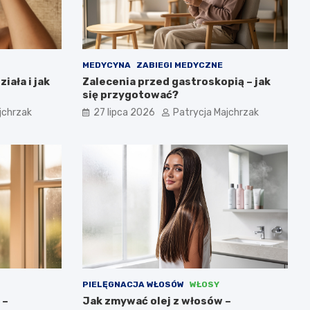
MEDYCYNA
ZABIEGI MEDYCZNE
iała i jak
Zalecenia przed gastroskopią – jak
się przygotować?
jchrzak
27 lipca 2026
Patrycja Majchrzak
PIELĘGNACJA WŁOSÓW
WŁOSY
 –
Jak zmywać olej z włosów –