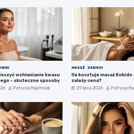
DNIKI
MASAŻ
ZABIEGI
ieszyć wchłanianie kwasu
Ile kosztuje masaż Kobido 
ego – skuteczne sposoby
zależy cena?
026
Patrycja Majchrzak
29 lipca 2026
Patrycja Ma