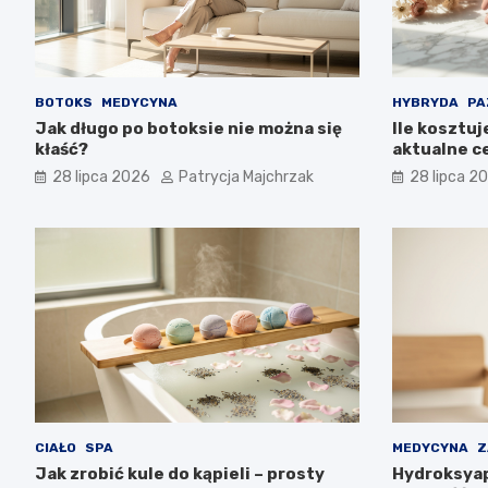
BOTOKS
MEDYCYNA
HYBRYDA
PA
Jak długo po botoksie nie można się
Ile kosztuj
kłaść?
aktualne c
28 lipca 2026
Patrycja Majchrzak
28 lipca 2
CIAŁO
SPA
MEDYCYNA
Z
Jak zrobić kule do kąpieli – prosty
Hydroksyap