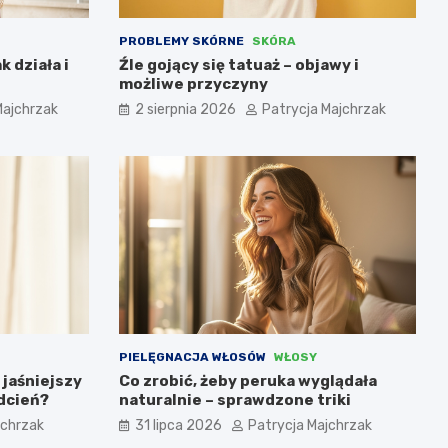
PROBLEMY SKÓRNE
SKÓRA
k działa i
Źle gojący się tatuaż – objawy i
możliwe przyczyny
Majchrzak
2 sierpnia 2026
Patrycja Majchrzak
PIELĘGNACJA WŁOSÓW
WŁOSY
 jaśniejszy
Co zrobić, żeby peruka wyglądała
odcień?
naturalnie – sprawdzone triki
jchrzak
31 lipca 2026
Patrycja Majchrzak