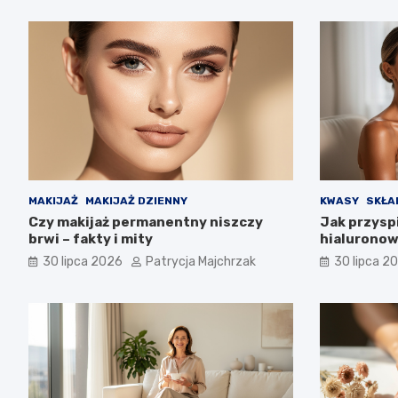
MAKIJAŻ
MAKIJAŻ DZIENNY
KWASY
SKŁA
Czy makijaż permanentny niszczy
Jak przysp
brwi – fakty i mity
hialuronow
30 lipca 2026
Patrycja Majchrzak
30 lipca 2