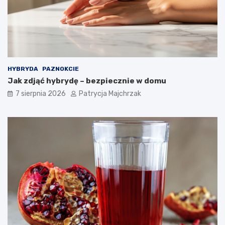
o
n
s
i
o
e
w
–
a
s
ć
p
?
r
HYBRYDA
PAZNOKCIE
a
Jak zdjąć hybrydę – bezpiecznie w domu
w
d
7 sierpnia 2026
Patrycja Majchrzak
z
o
n
e
t
r
i
k
i