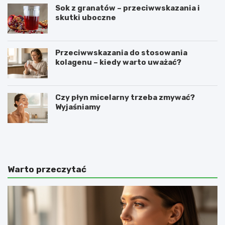
Sok z granatów – przeciwwskazania i
skutki uboczne
Przeciwwskazania do stosowania
kolagenu – kiedy warto uważać?
Czy płyn micelarny trzeba zmywać?
Wyjaśniamy
O
C
c
o
e
z
t
r
j
o
Warto przeczytać
a
b
b
i
ł
ć
k
,
o
ż
w
e