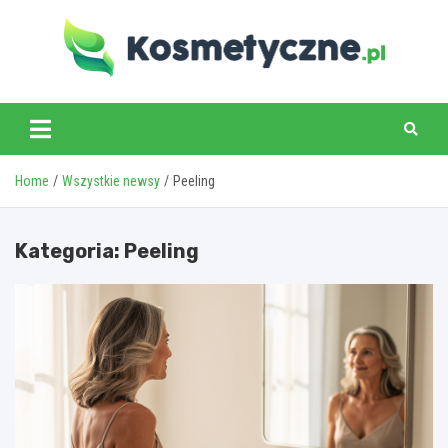
Skip
to
content
www.kosmetyczne.pl
Home
Wszystkie newsy
Peeling
Kategoria:
Peeling