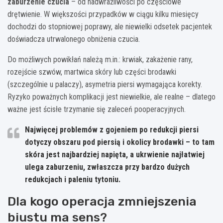
zaburzenie czucia
– od nadwrażliwości po częściowe
drętwienie. W większości przypadków w ciągu kilku miesięcy
dochodzi do stopniowej poprawy, ale niewielki odsetek pacjentek
doświadcza utrwalonego obniżenia czucia.
Do możliwych powikłań należą m.in.: krwiak, zakażenie rany,
rozejście szwów, martwica skóry lub części brodawki
(szczególnie u palaczy), asymetria piersi wymagająca korekty.
Ryzyko poważnych komplikacji jest niewielkie, ale realne – dlatego
ważne jest ścisłe trzymanie się zaleceń pooperacyjnych.
Najwięcej problemów z gojeniem po redukcji piersi
dotyczy obszaru pod piersią i okolicy brodawki – to tam
skóra jest najbardziej napięta, a ukrwienie najłatwiej
ulega zaburzeniu, zwłaszcza przy bardzo dużych
redukcjach i paleniu tytoniu.
Dla kogo operacja zmniejszenia
biustu ma sens?