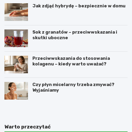
Jak zdjąć hybrydę – bezpiecznie w domu
Sok z granatów – przeciwwskazania i
skutki uboczne
Przeciwwskazania do stosowania
kolagenu – kiedy warto uważać?
Czy płyn micelarny trzeba zmywać?
Wyjaśniamy
O
C
c
o
e
z
t
r
j
o
Warto przeczytać
a
b