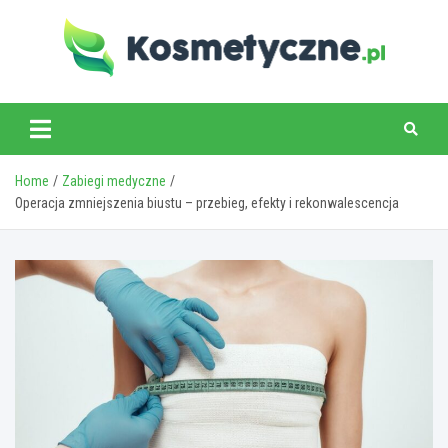
Skip
to
content
www.kosmetyczne.pl
Home
Zabiegi medyczne
Operacja zmniejszenia biustu – przebieg, efekty i rekonwalescencja