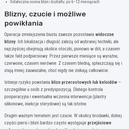
Ostateczna ocena blizn i kształtu: po 6–12 miesiącach
Blizny, czucie i możliwe
powikłania
Operacja zmniejszenia biustu zawsze pozostawia
widoczne
blizny
. Ich lokalizacja i długość zależą od wybranej techniki, ale
najczęściej obejmują okolice otoczki, pionowo w dół, a czasem
także fałd podpiersiowy. Przez pierwsze miesiące są wyraźne,
czerwone, czasem nierówne. Z czasem bledną, spłaszczają się i
stają mniej zauważalne, choć nigdy nie znikają całkowicie.
Istnieje ryzyko powstania
blizn przerostowych lub keloidów
–
szczególnie u osób z predyspozycją. Dlatego kontrola
pooperacyjna i ewentualna wczesna interwencja (plastry
silikonowe, iniekcje sterydowe) są tak istotne.
Drugim ważnym tematem jest czucie. W okolicy brodawki, dolnej
części piersi i blizn bardzo często występuje
przejściowe