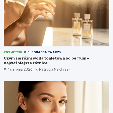
KOSMETYKI
PIELĘGNACJA TWARZY
Czym się różni woda toaletowa od perfum –
najważniejsze różnice
1 sierpnia 2026
Patrycja Majchrzak