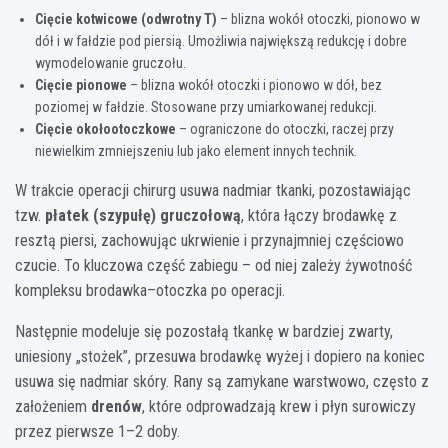
Cięcie kotwicowe (odwrotny T)
– blizna wokół otoczki, pionowo w
dół i w fałdzie pod piersią. Umożliwia największą redukcję i dobre
wymodelowanie gruczołu.
Cięcie pionowe
– blizna wokół otoczki i pionowo w dół, bez
poziomej w fałdzie. Stosowane przy umiarkowanej redukcji.
Cięcie okołootoczkowe
– ograniczone do otoczki, raczej przy
niewielkim zmniejszeniu lub jako element innych technik.
W trakcie operacji chirurg usuwa nadmiar tkanki, pozostawiając
tzw.
płatek (szypułę) gruczołową
, która łączy brodawkę z
resztą piersi, zachowując ukrwienie i przynajmniej częściowo
czucie. To kluczowa część zabiegu – od niej zależy żywotność
kompleksu brodawka–otoczka po operacji.
Następnie modeluje się pozostałą tkankę w bardziej zwarty,
uniesiony „stożek”, przesuwa brodawkę wyżej i dopiero na koniec
usuwa się nadmiar skóry. Rany są zamykane warstwowo, często z
założeniem
drenów
, które odprowadzają krew i płyn surowiczy
przez pierwsze 1–2 doby.