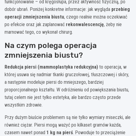
funkcjonowanie – od kręgosłupa, przez aktywność fizyczną, po
dobór ubrań. Poniżej konkretne informacje: jak wygląda
przebieg
operacji zmniejszenia biustu
, czego realnie można oczekiwać
po efekcie oraz jak zaplanować
rekonwalescencję
, żeby nie
marnować tego, co wykonał chirurg.
Na czym polega operacja
zmniejszenia biustu?
Redukcja piersi (mammoplastyka redukcyjna)
to operacja, w
której usuwa się nadmiar tkanki gruczołowej, tłuszczowej i skóry,
a następnie modeluje piersi do mniejszego, bardziej
proporcjonalnego kształtu. W odróżnieniu od powiększania biustu,
tutaj celem nie jest tylko estetyka, ale bardzo często przede
wszystkim zdrowie.
Przy dużym biuście problemem są nie tylko wymiary miseczki, ale
również ciężar. Piersi mogą ważyć po kilkaset gramów każda,
czasem nawet ponad
1 kg na pierś
. Powoduje to przeciążenie