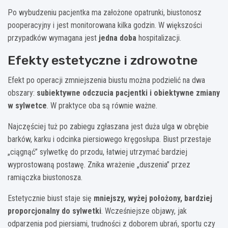
Po wybudzeniu pacjentka ma założone opatrunki, biustonosz
pooperacyjny i jest monitorowana kilka godzin. W większości
przypadków wymagana jest
jedna doba
hospitalizacji.
Efekty estetyczne i zdrowotne
Efekt po operacji zmniejszenia biustu można podzielić na dwa
obszary:
subiektywne odczucia pacjentki i obiektywne zmiany
w sylwetce
. W praktyce oba są równie ważne.
Najczęściej tuż po zabiegu zgłaszana jest duża ulga w obrębie
barków, karku i odcinka piersiowego kręgosłupa. Biust przestaje
„ciągnąć” sylwetkę do przodu, łatwiej utrzymać bardziej
wyprostowaną postawę. Znika wrażenie „duszenia” przez
ramiączka biustonosza.
Estetycznie biust staje się
mniejszy, wyżej położony, bardziej
proporcjonalny do sylwetki
. Wcześniejsze objawy, jak
odparzenia pod piersiami, trudności z doborem ubrań, sportu czy