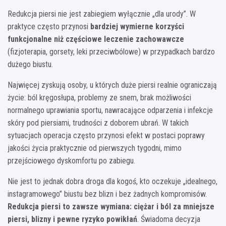
Redukcja piersi nie jest zabiegiem wyłącznie „dla urody”. W
praktyce często przynosi
bardziej wymierne korzyści
funkcjonalne niż częściowe leczenie zachowawcze
(fizjoterapia, gorsety, leki przeciwbólowe) w przypadkach bardzo
dużego biustu.
Najwięcej zyskują osoby, u których duże piersi realnie ograniczają
życie: ból kręgosłupa, problemy ze snem, brak możliwości
normalnego uprawiania sportu, nawracające odparzenia i infekcje
skóry pod piersiami, trudności z doborem ubrań. W takich
sytuacjach operacja często przynosi efekt w postaci poprawy
jakości życia praktycznie od pierwszych tygodni, mimo
przejściowego dyskomfortu po zabiegu.
Nie jest to jednak dobra droga dla kogoś, kto oczekuje „idealnego,
instagramowego” biustu bez blizn i bez żadnych kompromisów.
Redukcja piersi to zawsze wymiana: ciężar i ból za mniejsze
piersi, blizny i pewne ryzyko powikłań
. Świadoma decyzja