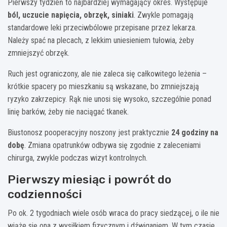
Pierwszy tydzień to najbardziej wymagający okres. Występuje
ból, uczucie napięcia, obrzęk, siniaki
. Zwykle pomagają
standardowe leki przeciwbólowe przepisane przez lekarza.
Należy spać na plecach, z lekkim uniesieniem tułowia, żeby
zmniejszyć obrzęk.
Ruch jest ograniczony, ale nie zaleca się całkowitego leżenia –
krótkie spacery po mieszkaniu są wskazane, bo zmniejszają
ryzyko zakrzepicy. Rąk nie unosi się wysoko, szczególnie ponad
linię barków, żeby nie naciągać tkanek.
Biustonosz pooperacyjny noszony jest praktycznie
24 godziny na
dobę
. Zmiana opatrunków odbywa się zgodnie z zaleceniami
chirurga, zwykle podczas wizyt kontrolnych.
Pierwszy miesiąc i powrót do
codzienności
Po ok. 2 tygodniach wiele osób wraca do pracy siedzącej, o ile nie
wiąże się ona z wysiłkiem fizycznym i dźwiganiem. W tym czasie