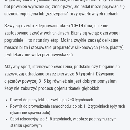
ból powinien wyraźnie się zmniejszyć, ale nadal może pojawiać się
uczucie ciągnięcia lub „szczypania” przy gwałtownych ruchach.
Szwy są często zdejmowane około
10–14 dnia
, o ile nie
zastosowano szwów wchłanialnych. Blizny są wciąż czerwone i
pogrubiałe – to naturalny etap. Można zwykle zacząć delikatne
masaże blizn i stosowanie preparatów silikonowych (żele, plastry),
jeśli lekarz nie widzi przeciwwskazań.
Aktywny sport, intensywne ćwiczenia, podskoki czy bieganie są
zazwyczaj odradzane przez pierwsze
6 tygodni
. Dźwiganie
ciężarów powyżej 3–5 kg również nie jest dobrym pomysłem,
żeby nie zaburzyć procesu gojenia tkanek głębokich.
Powrót do pracy lekkiej: zwykle po 2–3 tygodniach
Powrót do prowadzenia samochodu: po ok. 1–2 tygodniach (gdy ruch
rękami nie sprawia bólu)
Sport rekreacyjny: po 6–8 tygodniach, w dobrze podtrzymującym
staniku sportowym