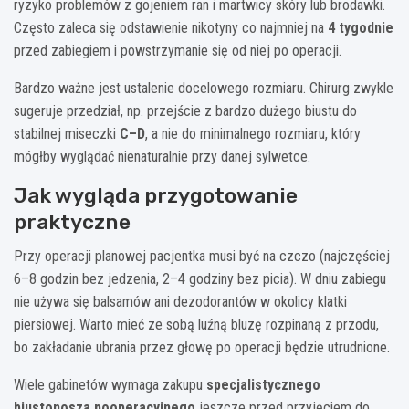
ryzyko problemów z gojeniem ran i martwicy skóry lub brodawki.
Często zaleca się odstawienie nikotyny co najmniej na
4 tygodnie
przed zabiegiem i powstrzymanie się od niej po operacji.
Bardzo ważne jest ustalenie docelowego rozmiaru. Chirurg zwykle
sugeruje przedział, np. przejście z bardzo dużego biustu do
stabilnej miseczki
C–D
, a nie do minimalnego rozmiaru, który
mógłby wyglądać nienaturalnie przy danej sylwetce.
Jak wygląda przygotowanie
praktyczne
Przy operacji planowej pacjentka musi być na czczo (najczęściej
6–8 godzin bez jedzenia, 2–4 godziny bez picia). W dniu zabiegu
nie używa się balsamów ani dezodorantów w okolicy klatki
piersiowej. Warto mieć ze sobą luźną bluzę rozpinaną z przodu,
bo zakładanie ubrania przez głowę po operacji będzie utrudnione.
Wiele gabinetów wymaga zakupu
specjalistycznego
biustonosza pooperacyjnego
jeszcze przed przyjęciem do