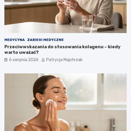
t
l
o
n
s
i
o
e
w
–
a
s
ć
p
MEDYCYNA
ZABIEGI MEDYCZNE
?
r
Przeciwwskazania do stosowania kolagenu – kiedy
a
warto uważać?
w
d
6 sierpnia 2026
Patrycja Majchrzak
z
o
n
e
t
r
i
k
i