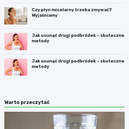
Czy płyn micelarny trzeba zmywać?
Wyjaśniamy
Jak usunąć drugi podbródek – skuteczne
metody
Jak usunąć drugi podbródek – skuteczne
metody
O
C
c
o
e
z
t
r
j
o
Warto przeczytać
a
b
b
i
ł
ć
k
,
o
ż