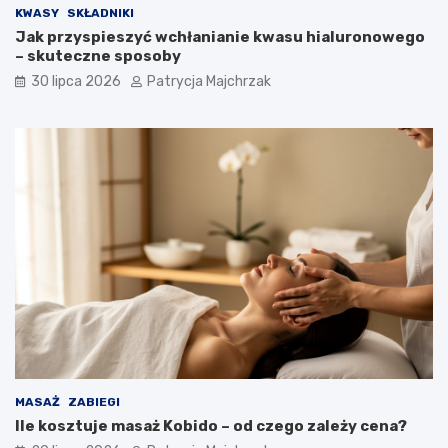
KWASY
SKŁADNIKI
Jak przyspieszyć wchłanianie kwasu hialuronowego
– skuteczne sposoby
30 lipca 2026
Patrycja Majchrzak
MASAŻ
ZABIEGI
Ile kosztuje masaż Kobido – od czego zależy cena?