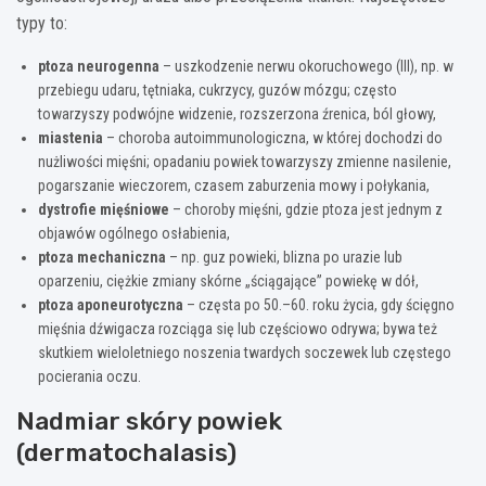
typy to:
ptoza neurogenna
– uszkodzenie nerwu okoruchowego (III), np. w
przebiegu udaru, tętniaka, cukrzycy, guzów mózgu; często
towarzyszy podwójne widzenie, rozszerzona źrenica, ból głowy,
miastenia
– choroba autoimmunologiczna, w której dochodzi do
nużliwości mięśni; opadaniu powiek towarzyszy zmienne nasilenie,
pogarszanie wieczorem, czasem zaburzenia mowy i połykania,
dystrofie mięśniowe
– choroby mięśni, gdzie ptoza jest jednym z
objawów ogólnego osłabienia,
ptoza mechaniczna
– np. guz powieki, blizna po urazie lub
oparzeniu, ciężkie zmiany skórne „ściągające” powiekę w dół,
ptoza aponeurotyczna
– częsta po 50.–60. roku życia, gdy ścięgno
mięśnia dźwigacza rozciąga się lub częściowo odrywa; bywa też
skutkiem wieloletniego noszenia twardych soczewek lub częstego
pocierania oczu.
Nadmiar skóry powiek
(dermatochalasis)