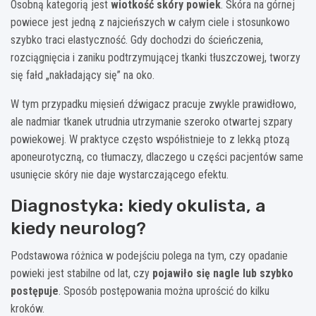
Osobną kategorią jest
wiotkość skóry powiek
. Skóra na górnej
powiece jest jedną z najcieńszych w całym ciele i stosunkowo
szybko traci elastyczność. Gdy dochodzi do ścieńczenia,
rozciągnięcia i zaniku podtrzymującej tkanki tłuszczowej, tworzy
się fałd „nakładający się” na oko.
W tym przypadku mięsień dźwigacz pracuje zwykle prawidłowo,
ale nadmiar tkanek utrudnia utrzymanie szeroko otwartej szpary
powiekowej. W praktyce często współistnieje to z lekką ptozą
aponeurotyczną, co tłumaczy, dlaczego u części pacjentów same
usunięcie skóry nie daje wystarczającego efektu.
Diagnostyka: kiedy okulista, a
kiedy neurolog?
Podstawowa różnica w podejściu polega na tym, czy opadanie
powieki jest stabilne od lat, czy
pojawiło się nagle lub szybko
postępuje
. Sposób postępowania można uprościć do kilku
kroków.