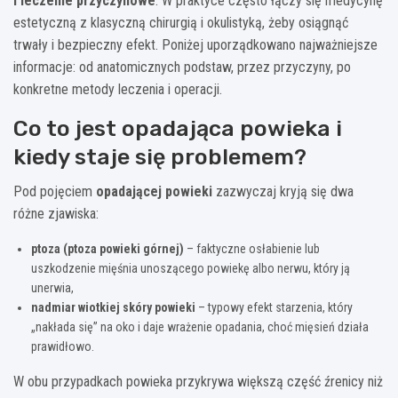
i leczenie przyczynowe
. W praktyce często łączy się medycynę
estetyczną z klasyczną chirurgią i okulistyką, żeby osiągnąć
trwały i bezpieczny efekt. Poniżej uporządkowano najważniejsze
informacje: od anatomicznych podstaw, przez przyczyny, po
konkretne metody leczenia i operacji.
Co to jest opadająca powieka i
kiedy staje się problemem?
Pod pojęciem
opadającej powieki
zazwyczaj kryją się dwa
różne zjawiska:
ptoza (ptoza powieki górnej)
– faktyczne osłabienie lub
uszkodzenie mięśnia unoszącego powiekę albo nerwu, który ją
unerwia,
nadmiar wiotkiej skóry powieki
– typowy efekt starzenia, który
„nakłada się” na oko i daje wrażenie opadania, choć mięsień działa
prawidłowo.
W obu przypadkach powieka przykrywa większą część źrenicy niż