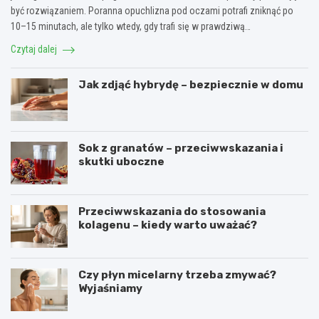
być rozwiązaniem. Poranna opuchlizna pod oczami potrafi zniknąć po
10–15 minutach, ale tylko wtedy, gdy trafi się w prawdziwą…
Czytaj dalej
Jak zdjąć hybrydę – bezpiecznie w domu
Sok z granatów – przeciwwskazania i
skutki uboczne
Przeciwwskazania do stosowania
kolagenu – kiedy warto uważać?
Czy płyn micelarny trzeba zmywać?
Wyjaśniamy
O
C