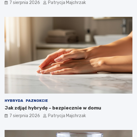
7 sierpnia 2026
Patrycja Majchrzak
i
a
a
ł
ł
a
a
n
i
a
j
t
a
u
k
r
s
a
t
l
o
n
s
i
o
e
w
–
a
s
ć
p
?
r
HYBRYDA
PAZNOKCIE
a
Jak zdjąć hybrydę – bezpiecznie w domu
w
d
7 sierpnia 2026
Patrycja Majchrzak
z
o
n