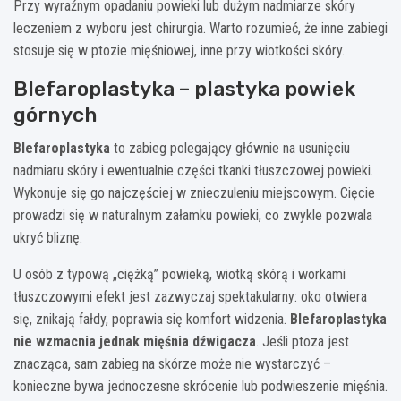
Przy wyraźnym opadaniu powieki lub dużym nadmiarze skóry
leczeniem z wyboru jest chirurgia. Warto rozumieć, że inne zabiegi
stosuje się w ptozie mięśniowej, inne przy wiotkości skóry.
Blefaroplastyka – plastyka powiek
górnych
Blefaroplastyka
to zabieg polegający głównie na usunięciu
nadmiaru skóry i ewentualnie części tkanki tłuszczowej powieki.
Wykonuje się go najczęściej w znieczuleniu miejscowym. Cięcie
prowadzi się w naturalnym załamku powieki, co zwykle pozwala
ukryć bliznę.
U osób z typową „ciężką” powieką, wiotką skórą i workami
tłuszczowymi efekt jest zazwyczaj spektakularny: oko otwiera
się, znikają fałdy, poprawia się komfort widzenia.
Blefaroplastyka
nie wzmacnia jednak mięśnia dźwigacza
. Jeśli ptoza jest
znacząca, sam zabieg na skórze może nie wystarczyć –
konieczne bywa jednoczesne skrócenie lub podwieszenie mięśnia.