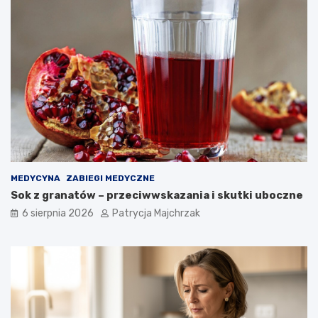
e
t
r
i
k
i
MEDYCYNA
ZABIEGI MEDYCZNE
Sok z granatów – przeciwwskazania i skutki uboczne
6 sierpnia 2026
Patrycja Majchrzak