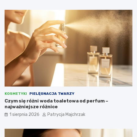
KOSMETYKI
PIELĘGNACJA TWARZY
Czym się różni woda toaletowa od perfum –
najważniejsze różnice
1 sierpnia 2026
Patrycja Majchrzak