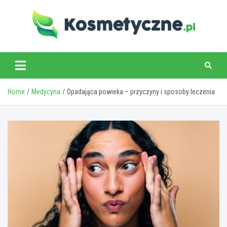
Skip
to
content
www.kosmetyczne.pl
Home
Medycyna
Opadająca powieka – przyczyny i sposoby leczenia