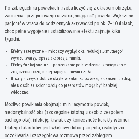
Po zabiegach na powiekach trzeba liczyć się z okresem obrzęku,
zasinienia i przejściowego uczucia „ściągania” powieki. Większość
pacjentów wraca do codziennych aktywności po ok.
7–10 dniach
,
choć pełne wygojenie i ustabilizowanie efektu zajmuje kilka
tygodni.
Efekty estetyczne
– młodszy wygląd oka, redukcja „smutnego”
wyrazu twarzy, lepsza ekspresja mimiki.
Efekty funkcjonalne
– poszerzenie pola widzenia, zmniejszenie
zmęczenia oczu, mniej napięcia mięśni czoła.
Blizny
– zwykle dobrze ukryte w załamku powieki, z czasem bledną,
ale u osób ze skłonnością do przerostów mogą być bardziej
widoczne.
Możliwe powikłania obejmują m.in.: asymetrię powiek,
niedomykalność oka (szczególnie istotną u osób z zespołem
suchego oka), infekcję, krwiak czy konieczność korekty wtórnej.
Dlatego tak istotny jest właściwy dobór pacjenta, realistyczne
oczekiwania i szczegółowa rozmowa przed zabiegiem.