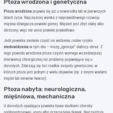
Ptoza wrodzona i genetyczna
Ptoza wrodzona
pojawia się już u noworodka lub w pierwszych
latach życia. Najczęściej wynika z nieprawidłowego rozwoju
mięśnia dźwigacza powieki górnej. Mięsień jest zbyt słaby albo
skrócony, więc nie unosi powieki prawidłowo.
Jeśli powieka zasłania część osi widzenia, rośnie ryzyko
niedowidzenia
w tym oku – mózg „ignoruje” słabszy obraz. Z
tego powodu wrodzona ptoza często wymaga wcześniejszej
interwencji chirurgicznej niż problemy pojawiające się u
dorosłych. Zdarzają się też rzadkie zespoły genetyczne, w
których ptoza jest jednym z wielu objawów (np. z innymi wadami
mięśni lub nerwów twarzy).
Ptoza nabyta: neurologiczna,
mięśniowa, mechaniczna
U dorosłych opadająca powieka bywa skutkiem choroby
ogólnoustrojowej, urazu albo przeciążenia tkanek. Najczęstsze