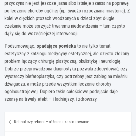
przyczyna nie jest jeszcze jasna albo istnieje szansa na poprawę
po leczeniu choroby ogólnej (np. świeżo rozpoznana miastenia). Z
kolei w ciężkich ptozach wrodzonych u dzieci zbyt długie
czekanie może sprzyjać trwałemu niedowidzeniu – tam często
dąży się do wcześniejszej interwencji.
Podsumowując,
opadająca powieka
to nie tylko temat
estetyczny z katalogu medycyny estetycznej, ale często złożony
problem łączący chirurgię plastyczną, okulistykę i neurologię.
Dobrze przeprowadzona diagnostyka pozwala zdecydować, czy
wystarczy blefaroplastyka, czy potrzebny jest zabieg na mięśniu
dźwigaczu, a może przede wszystkim leczenie choroby
ogólnoustrojowej. Dopiero takie całościowe podejście daje
szansę na trwały efekt – i ładniejszy, i zdrowszy.
Nawigacja
Retinal czy retinol – różnice i zastosowanie
wpisu