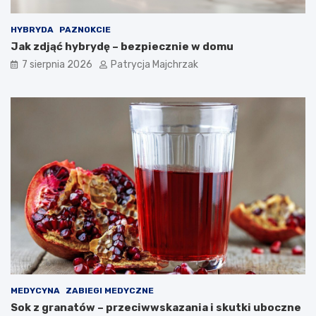
ć
p
?
r
HYBRYDA
PAZNOKCIE
a
Jak zdjąć hybrydę – bezpiecznie w domu
w
d
7 sierpnia 2026
Patrycja Majchrzak
z
o
n
e
t
r
i
k
i
MEDYCYNA
ZABIEGI MEDYCZNE
Sok z granatów – przeciwwskazania i skutki uboczne