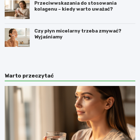
Przeciwwskazania do stosowania
kolagenu – kiedy warto uważać?
Czy płyn micelarny trzeba zmywać?
Wyjaśniamy
O
C
c
o
e
z
t
r
j
o
Warto przeczytać
a
b
b
i
ł
ć
k
,
o
ż
w
e
y
b
n
y
a
p
w
e
ł
r