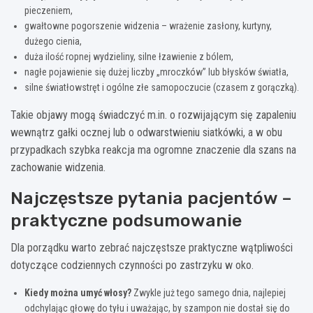
pieczeniem,
gwałtowne pogorszenie widzenia – wrażenie zasłony, kurtyny,
dużego cienia,
duża ilość ropnej wydzieliny, silne łzawienie z bólem,
nagłe pojawienie się dużej liczby „mroczków” lub błysków światła,
silne światłowstręt i ogólne złe samopoczucie (czasem z gorączką).
Takie objawy mogą świadczyć m.in. o rozwijającym się zapaleniu
wewnątrz gałki ocznej lub o odwarstwieniu siatkówki, a w obu
przypadkach szybka reakcja ma ogromne znaczenie dla szans na
zachowanie widzenia.
Najczęstsze pytania pacjentów –
praktyczne podsumowanie
Dla porządku warto zebrać najczęstsze praktyczne wątpliwości
dotyczące codziennych czynności po zastrzyku w oko.
Kiedy można umyć włosy?
Zwykle już tego samego dnia, najlepiej
odchylając głowę do tyłu i uważając, by szampon nie dostał się do