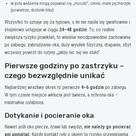
w polu widzenia mogą pojawiać się „muszki”, cienie, małe pęcherzyki
(powietrze, drobinki leku).
Wszystko to uznaje się za typowe, o ile nie nasila się gwałtownie i
stopniowo ustępuje w ciągu
24–48 godzin
. To, co realnie
zwiększa ryzyko powikłań, to właśnie nieodpowiednie zachowania
po zabiegu: zabrudzenie oka, duży wysiłek fizyczny, drapanie, zbyt
wczesny powrót do rutyny „jakby nic się nie stało”.
Pierwsze godziny po zastrzyku –
czego bezwzględnie unikać
Najbardziej wrażliwy okres to pierwsze
4–6 godzin
po zabiegu.
W tym czasie miejsce wkłucia jest świeże, a ochrona oka –
minimalnie osłabiona.
Dotykanie i pocieranie oka
Nawet jeśli oko piecze, łzawi lub swędzi,
nie należy go pocierać
ani ugniatać
. Każdy kontakt ręki z okiem to ryzyko przeniesienia