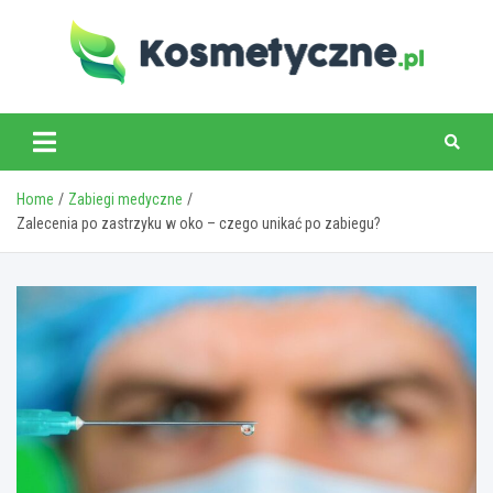
Skip
to
content
www.kosmetyczne.pl
Home
Zabiegi medyczne
Zalecenia po zastrzyku w oko – czego unikać po zabiegu?