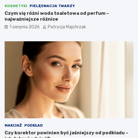
KOSMETYKI
PIELĘGNACJA TWARZY
Czym się różni woda toaletowa od perfum –
najważniejsze różnice
1 sierpnia 2026
Patrycja Majchrzak
MAKIJAŻ
PODKŁAD
Czy korektor powinien być jaśniejszy od podkładu –