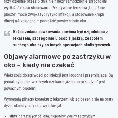
razy dziennie przez 5 dni), nie należy samodzielnie skracać ani
wydłużać czasu stosowania. Przerywanie leczenia „bo już nie
piecze” może zwiększyć ryzyko infekcji, a stosowanie kropli
dłużej niż zalecono – podrażnić powierzchnię oka.
Każda zmiana dawkowania
powinna być uzgodniona z
lekarzem
, szczególnie u osób z jaskrą, zespołem
suchego oka czy po innych operacjach okulistycznych.
Objawy alarmowe po zastrzyku w
oko – kiedy nie czekać
Większość dolegliwości po iniekcji jest łagodna i przemijająca. Są
jednak sytuacje, w których czekanie „aż samo przejdzie” jest
poważnym błędem.
Wymagają pilnego kontaktu z lekarzem lub zgłoszenia się na ostry
dyżur okulistyczny objawy takie jak:
silny, narastający ból oka
, nieporównywalny ze zwykłym