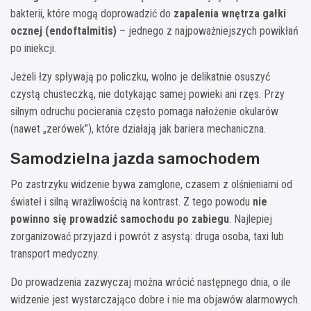
bakterii, które mogą doprowadzić do
zapalenia wnętrza gałki
ocznej (endoftalmitis)
– jednego z najpoważniejszych powikłań
po iniekcji.
Jeżeli łzy spływają po policzku, wolno je delikatnie osuszyć
czystą chusteczką, nie dotykając samej powieki ani rzęs. Przy
silnym odruchu pocierania często pomaga nałożenie okularów
(nawet „zerówek”), które działają jak bariera mechaniczna.
Samodzielna jazda samochodem
Po zastrzyku widzenie bywa zamglone, czasem z olśnieniami od
świateł i silną wrażliwością na kontrast. Z tego powodu
nie
powinno się prowadzić samochodu po zabiegu
. Najlepiej
zorganizować przyjazd i powrót z asystą: druga osoba, taxi lub
transport medyczny.
Do prowadzenia zazwyczaj można wrócić następnego dnia, o ile
widzenie jest wystarczająco dobre i nie ma objawów alarmowych.