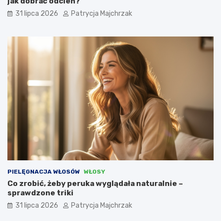
jak dobrać odcień?
31 lipca 2026
Patrycja Majchrzak
PIELĘGNACJA WŁOSÓW
WŁOSY
Co zrobić, żeby peruka wyglądała naturalnie –
sprawdzone triki
31 lipca 2026
Patrycja Majchrzak