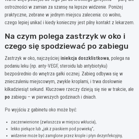
ostrożności w zamian za szansę na lepsze widzenie. Poniżej
praktyczne, zebrane w jednym miejscu zalecenia: co wolno,
czego lepiej unikać i kiedy konieczny jest pilny kontakt z lekarzem.
Na czym polega zastrzyk w oko i
czego się spodziewać po zabiegu
Zastrzyk w oko, najczęściej
iniekcja doszklistkowa
, polega na
podaniu leku (np. anty-VEGF, steroidu lub antybiotyku)
bezpośrednio do wnętrza gałki ocznej. Zabieg odbywa się w
znieczuleniu miejscowym, zwykle kroplami, i trwa dosłownie
kilkadziesiąt sekund. Kluczowe rzeczy dzieją się nie w trakcie, ale
po
zabiegu – w pierwszych godzinach i dniach.
Po wyjściu z gabinetu oko może być:
zaczerwienione (zwłaszcza w miejscu wkłucia),
lekko piekące lub „jak z piaskiem pod powieką”,
widzenie może być zamglone przez krople i płyn dezynfekcyjny,