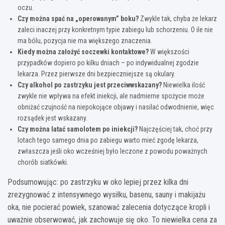
oczu.
Czy można spać na „operowanym” boku?
Zwykle tak, chyba że lekarz
zaleci inaczej przy konkretnym typie zabiegu lub schorzeniu. O ile nie
ma bólu, pozycja nie ma większego znaczenia.
Kiedy można założyć soczewki kontaktowe?
W większości
przypadków dopiero po kilku dniach – po indywidualnej zgodzie
lekarza. Przez pierwsze dni bezpieczniejsze są okulary.
Czy alkohol po zastrzyku jest przeciwwskazany?
Niewielka ilość
zwykle nie wpływa na efekt iniekcji, ale nadmierne spożycie może
obniżać czujność na niepokojące objawy i nasilać odwodnienie, więc
rozsądek jest wskazany.
Czy można latać samolotem po iniekcji?
Najczęściej tak, choć przy
lotach tego samego dnia po zabiegu warto mieć zgodę lekarza,
zwłaszcza jeśli oko wcześniej było leczone z powodu poważnych
chorób siatkówki.
Podsumowując: po zastrzyku w oko lepiej przez kilka dni
zrezygnować z intensywnego wysiłku, basenu, sauny i makijażu
oka, nie pocierać powiek, szanować zalecenia dotyczące kropli i
uważnie obserwować, jak zachowuje się oko. To niewielka cena za