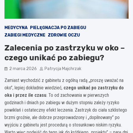
MEDYCYNA
PIELĘGNACJA PO ZABIEGU
ZABIEGI MEDYCZNE
ZDROWIE OCZU
Zalecenia po zastrzyku w oko –
czego unikać po zabiegu?
2 marca 2026
Patrycja Majchrzak
Zamiast wychodzić z gabinetu z ogólną radą „proszę uważać na
oko”, lepiej dokładnie wiedzieć,
czego unikać po zastrzyku do
oka i przez ile czasu
. To od zachowania w pierwszych
godzinach i dniach po zabiegu w dużym stopniu zależy ryzyko
powikłań i ostateczny efekt leczenia. Zastrzyk do ciała szklistego
brzmi groźnie, ale dobrze przeprowadzony i „dopilnowany” po
wyjściu z gabinetu jest procedurą o stosunkowo niskim ryzyku.
Warto więc podejść do tego jak do krótkiego „projektu” – parę dni