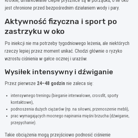
Krótkie, umiarkowanie ciepłe prysznice są w porządku, o ile oko
jest chronione przed bezpośrednim działaniem wody i pary.
Aktywność fizyczna i sport po
zastrzyku w oko
Po iniekcji nie ma potrzeby tygodniowego leżenia, ale niektórych
rzeczy lepiej przez moment unikać. Chodzi głównie o ryzyko
wzrostu ciśnienia w gałce ocznej i urazów.
Wysiłek intensywny i dźwiganie
Przez pierwsze
24–48 godzin
nie zaleca się:
intensywnego treningu (bieganie interwałowe, crossfit, sporty
kontaktowe),
podnoszenia dużych ciężarów (np. na siłowni, przenoszenie mebli),
prac wymagających mocnego napinania mięśni brzucha (dźwiganie,
przepychanie).
Takie obciążenia mogą przejściowo podnosić ciśnienie