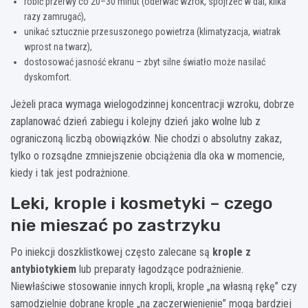
robić przerwy co 20–30 minut (oderwać wzrok, spojrzeć w dal, kilka
razy zamrugać),
unikać sztucznie przesuszonego powietrza (klimatyzacja, wiatrak
wprost na twarz),
dostosować jasność ekranu – zbyt silne światło może nasilać
dyskomfort.
Jeżeli praca wymaga wielogodzinnej koncentracji wzroku, dobrze
zaplanować dzień zabiegu i kolejny dzień jako wolne lub z
ograniczoną liczbą obowiązków. Nie chodzi o absolutny zakaz,
tylko o rozsądne zmniejszenie obciążenia dla oka w momencie,
kiedy i tak jest podrażnione.
Leki, krople i kosmetyki – czego
nie mieszać po zastrzyku
Po iniekcji doszklistkowej często zalecane są
krople z
antybiotykiem
lub preparaty łagodzące podrażnienie.
Niewłaściwe stosowanie innych kropli, krople „na własną rękę” czy
samodzielnie dobrane krople „na zaczerwienienie” mogą bardziej