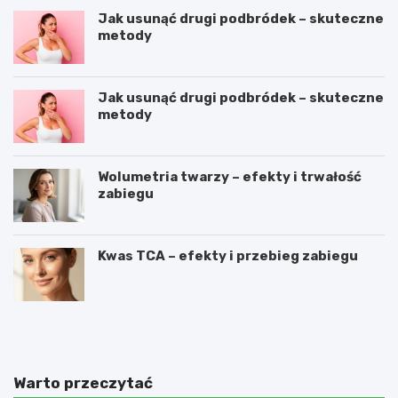
Jak usunąć drugi podbródek – skuteczne
metody
Jak usunąć drugi podbródek – skuteczne
metody
Wolumetria twarzy – efekty i trwałość
zabiegu
Kwas TCA – efekty i przebieg zabiegu
O
C
c
o
e
z
t
r
j
o
Warto przeczytać
a
b