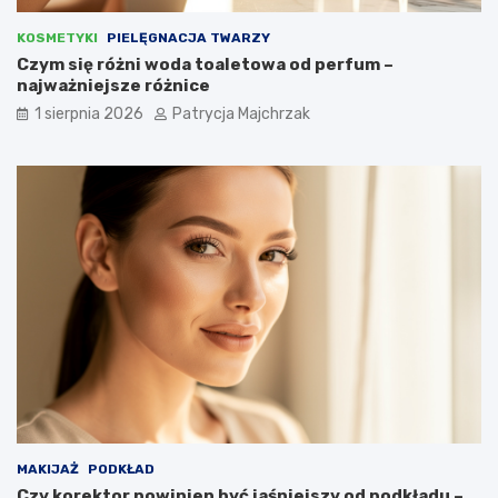
KOSMETYKI
PIELĘGNACJA TWARZY
Czym się różni woda toaletowa od perfum –
najważniejsze różnice
1 sierpnia 2026
Patrycja Majchrzak
MAKIJAŻ
PODKŁAD
Czy korektor powinien być jaśniejszy od podkładu –