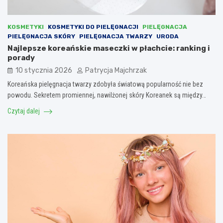
KOSMETYKI
KOSMETYKI DO PIELĘGNACJI
PIELĘGNACJA
PIELĘGNACJA SKÓRY
PIELĘGNACJA TWARZY
URODA
Najlepsze koreańskie maseczki w płachcie: ranking i
porady
10 stycznia 2026
Patrycja Majchrzak
Koreańska pielęgnacja twarzy zdobyła światową popularność nie bez
powodu. Sekretem promiennej, nawilżonej skóry Koreanek są między…
Czytaj dalej