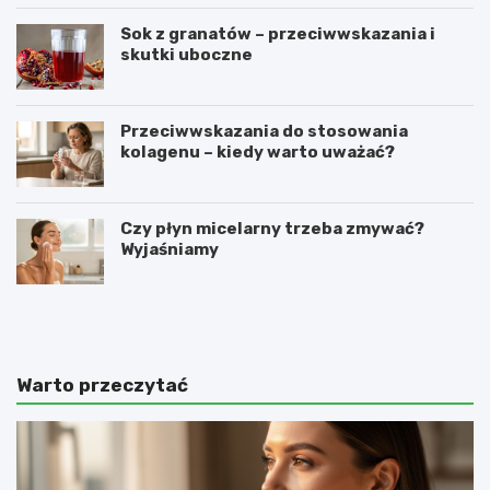
Sok z granatów – przeciwwskazania i
skutki uboczne
Przeciwwskazania do stosowania
kolagenu – kiedy warto uważać?
Czy płyn micelarny trzeba zmywać?
Wyjaśniamy
O
C
c
o
e
z
t
r
j
o
Warto przeczytać
a
b
b
i
ł
ć
k
,
o
ż
w
e