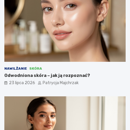
NAWILŻANIE
SKÓRA
Odwodniona skóra – jak ją rozpoznać?
23 lipca 2026
Patrycja Majchrzak