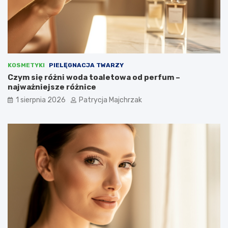
KOSMETYKI
PIELĘGNACJA TWARZY
Czym się różni woda toaletowa od perfum –
najważniejsze różnice
1 sierpnia 2026
Patrycja Majchrzak