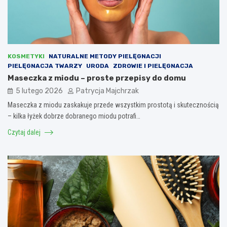
KOSMETYKI
NATURALNE METODY PIELĘGNACJI
PIELĘGNACJA TWARZY
URODA
ZDROWIE I PIELĘGNACJA
Maseczka z miodu – proste przepisy do domu
5 lutego 2026
Patrycja Majchrzak
Maseczka z miodu zaskakuje przede wszystkim prostotą i skutecznością
– kilka łyżek dobrze dobranego miodu potrafi…
Czytaj dalej