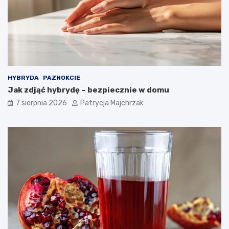
t
l
o
n
s
i
o
e
w
–
a
s
ć
p
?
r
HYBRYDA
PAZNOKCIE
a
Jak zdjąć hybrydę – bezpiecznie w domu
w
d
7 sierpnia 2026
Patrycja Majchrzak
z
o
n
e
t
r
i
k
i