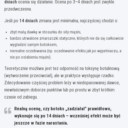
dniach
ocenia się działanie. Ocena po 3–4 dniach jest zwykle
przedwczesna.
Jeśli po
14 dniach
zmiana jest minimalna, najczęściej chodzi o:
zbyt małą dawkę w stosunku do siły mięśni,
bardzo utrwalone zmarszczki statyczne, których nie da się całkowicie
wygładzić samym botoksem,
nierealne oczekiwania (np. oczekiwanie efektu jak po wypełniaczu, a
nie po osłabieniu mięśni).
Teoretycznie możliwa jest też odporność na toksynę botulinową
(wytworzenie przeciwciał), ale w praktyce występuje rzadko.
Zdecydowanie częściej problem leży w niedopasowanej dawce,
niewłaściwym doborze punktów lub po prostu w zbyt krótkim
czasie od zabiegu.
Realną ocenę, czy botoks „zadziałał” prawidłowo,
wykonuje się po 14 dniach – wcześniej efekt może być
jeszcze w fazie narastania.