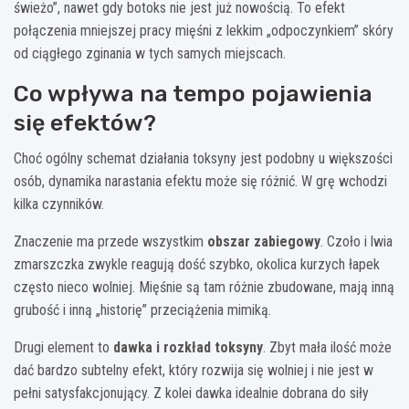
świeżo”, nawet gdy botoks nie jest już nowością. To efekt
połączenia mniejszej pracy mięśni z lekkim „odpoczynkiem” skóry
od ciągłego zginania w tych samych miejscach.
Co wpływa na tempo pojawienia
się efektów?
Choć ogólny schemat działania toksyny jest podobny u większości
osób, dynamika narastania efektu może się różnić. W grę wchodzi
kilka czynników.
Znaczenie ma przede wszystkim
obszar zabiegowy
. Czoło i lwia
zmarszczka zwykle reagują dość szybko, okolica kurzych łapek
często nieco wolniej. Mięśnie są tam różnie zbudowane, mają inną
grubość i inną „historię” przeciążenia mimiką.
Drugi element to
dawka i rozkład toksyny
. Zbyt mała ilość może
dać bardzo subtelny efekt, który rozwija się wolniej i nie jest w
pełni satysfakcjonujący. Z kolei dawka idealnie dobrana do siły