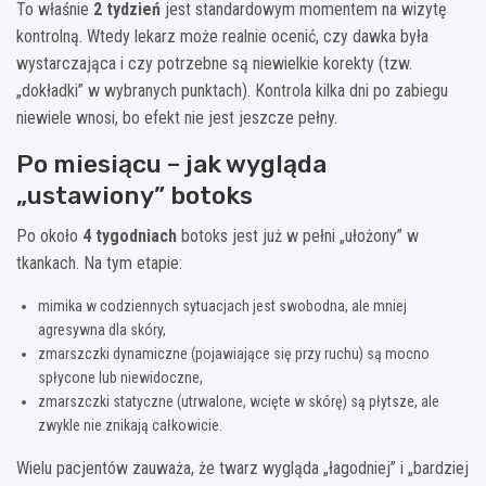
To właśnie
2 tydzień
jest standardowym momentem na wizytę
kontrolną. Wtedy lekarz może realnie ocenić, czy dawka była
wystarczająca i czy potrzebne są niewielkie korekty (tzw.
„dokładki” w wybranych punktach). Kontrola kilka dni po zabiegu
niewiele wnosi, bo efekt nie jest jeszcze pełny.
Po miesiącu – jak wygląda
„ustawiony” botoks
Po około
4 tygodniach
botoks jest już w pełni „ułożony” w
tkankach. Na tym etapie:
mimika w codziennych sytuacjach jest swobodna, ale mniej
agresywna dla skóry,
zmarszczki dynamiczne (pojawiające się przy ruchu) są mocno
spłycone lub niewidoczne,
zmarszczki statyczne (utrwalone, wcięte w skórę) są płytsze, ale
zwykle nie znikają całkowicie.
Wielu pacjentów zauważa, że twarz wygląda „łagodniej” i „bardziej