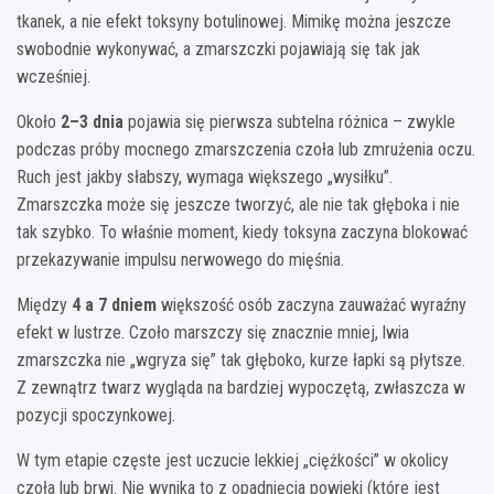
tkanek, a nie efekt toksyny botulinowej. Mimikę można jeszcze
swobodnie wykonywać, a zmarszczki pojawiają się tak jak
wcześniej.
Około
2–3 dnia
pojawia się pierwsza subtelna różnica – zwykle
podczas próby mocnego zmarszczenia czoła lub zmrużenia oczu.
Ruch jest jakby słabszy, wymaga większego „wysiłku”.
Zmarszczka może się jeszcze tworzyć, ale nie tak głęboka i nie
tak szybko. To właśnie moment, kiedy toksyna zaczyna blokować
przekazywanie impulsu nerwowego do mięśnia.
Między
4 a 7 dniem
większość osób zaczyna zauważać wyraźny
efekt w lustrze. Czoło marszczy się znacznie mniej, lwia
zmarszczka nie „wgryza się” tak głęboko, kurze łapki są płytsze.
Z zewnątrz twarz wygląda na bardziej wypoczętą, zwłaszcza w
pozycji spoczynkowej.
W tym etapie częste jest uczucie lekkiej „ciężkości” w okolicy
czoła lub brwi. Nie wynika to z opadnięcia powieki (które jest