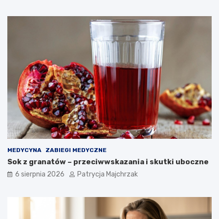
z
o
n
e
t
r
i
k
i
MEDYCYNA
ZABIEGI MEDYCZNE
Sok z granatów – przeciwwskazania i skutki uboczne
6 sierpnia 2026
Patrycja Majchrzak