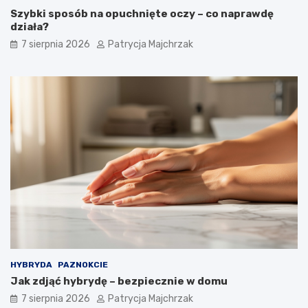
k
l
Szybki sposób na opuchnięte oczy – co naprawdę
d
ą
działa?
z
d
7 sierpnia 2026
Patrycja Majchrzak
i
a
a
ł
ł
a
a
n
i
a
j
t
a
u
k
r
s
a
t
l
o
n
s
i
o
e
w
–
a
s
ć
p
?
r
HYBRYDA
PAZNOKCIE
a
Jak zdjąć hybrydę – bezpiecznie w domu
w
d
7 sierpnia 2026
Patrycja Majchrzak