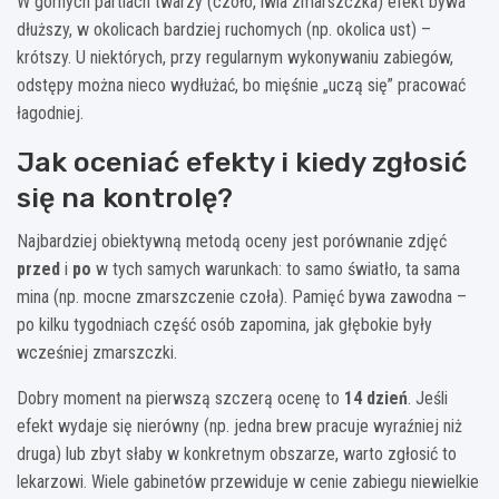
W górnych partiach twarzy (czoło, lwia zmarszczka) efekt bywa
dłuższy, w okolicach bardziej ruchomych (np. okolica ust) –
krótszy. U niektórych, przy regularnym wykonywaniu zabiegów,
odstępy można nieco wydłużać, bo mięśnie „uczą się” pracować
łagodniej.
Jak oceniać efekty i kiedy zgłosić
się na kontrolę?
Najbardziej obiektywną metodą oceny jest porównanie zdjęć
przed
i
po
w tych samych warunkach: to samo światło, ta sama
mina (np. mocne zmarszczenie czoła). Pamięć bywa zawodna –
po kilku tygodniach część osób zapomina, jak głębokie były
wcześniej zmarszczki.
Dobry moment na pierwszą szczerą ocenę to
14 dzień
. Jeśli
efekt wydaje się nierówny (np. jedna brew pracuje wyraźniej niż
druga) lub zbyt słaby w konkretnym obszarze, warto zgłosić to
lekarzowi. Wiele gabinetów przewiduje w cenie zabiegu niewielkie