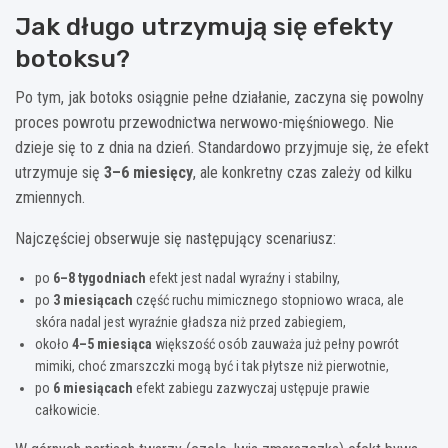
Jak długo utrzymują się efekty
botoksu?
Po tym, jak botoks osiągnie pełne działanie, zaczyna się powolny
proces powrotu przewodnictwa nerwowo-mięśniowego. Nie
dzieje się to z dnia na dzień. Standardowo przyjmuje się, że efekt
utrzymuje się
3–6 miesięcy
, ale konkretny czas zależy od kilku
zmiennych.
Najczęściej obserwuje się następujący scenariusz:
po
6–8 tygodniach
efekt jest nadal wyraźny i stabilny,
po
3 miesiącach
część ruchu mimicznego stopniowo wraca, ale
skóra nadal jest wyraźnie gładsza niż przed zabiegiem,
około
4–5 miesiąca
większość osób zauważa już pełny powrót
mimiki, choć zmarszczki mogą być i tak płytsze niż pierwotnie,
po
6 miesiącach
efekt zabiegu zazwyczaj ustępuje prawie
całkowicie.