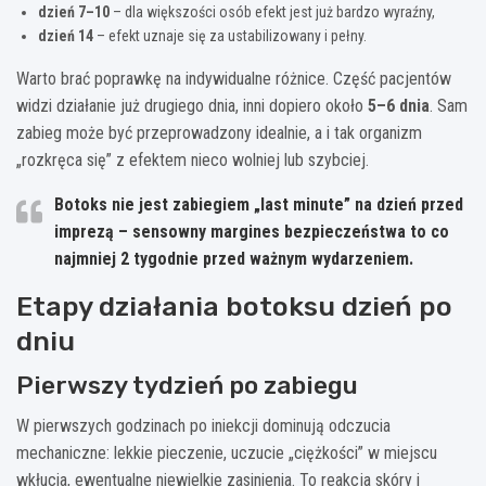
dzień 7–10
– dla większości osób efekt jest już bardzo wyraźny,
dzień 14
– efekt uznaje się za ustabilizowany i pełny.
Warto brać poprawkę na indywidualne różnice. Część pacjentów
widzi działanie już drugiego dnia, inni dopiero około
5–6 dnia
. Sam
zabieg może być przeprowadzony idealnie, a i tak organizm
„rozkręca się” z efektem nieco wolniej lub szybciej.
Botoks nie jest zabiegiem „last minute” na dzień przed
imprezą – sensowny margines bezpieczeństwa to co
najmniej 2 tygodnie przed ważnym wydarzeniem.
Etapy działania botoksu dzień po
dniu
Pierwszy tydzień po zabiegu
W pierwszych godzinach po iniekcji dominują odczucia
mechaniczne: lekkie pieczenie, uczucie „ciężkości” w miejscu
wkłucia, ewentualne niewielkie zasinienia. To reakcja skóry i