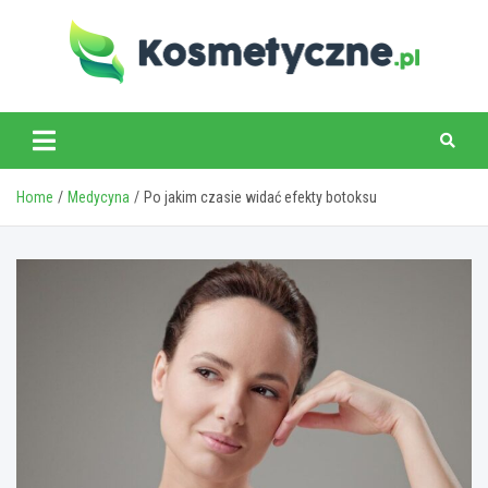
Skip
to
content
www.kosmetyczne.pl
Home
Medycyna
Po jakim czasie widać efekty botoksu