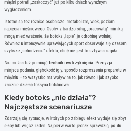
mięśni potrafi „zaskoczyć” już po kilku dniach wyraźnym
wygładzeniem.
Istotne są też różnice osobnicze: metabolizm, wiek, poziom
napięcia mięśniowego. Osoby z bardzo silną, „pracowitą” mimiką
mogą mieć wrażenie, że botoks „łapie” je odrobinę wolniej.
Również u intensywnie uprawiających sport obserwuje się czasem
szybsze „schodzenie” efektu, choć nie jest to sztywna reguła.
Nie można też pominąć
techniki wstrzyknięcia
. Precyzja
miejsca podania, głębokość igły, sposób rozproszenia preparatu w
mięśniu – to wszystko ma wpływ na to, jak równo i jak szybko
zacznie działać toksyna botulinowa.
Kiedy botoks „nie działa”?
Najczęstsze scenariusze
Zdarzają się sytuacje, w których po zabiegu efekt wydaje się zbyt
słaby lub wręcz żaden. Najpierw warto jednak sprawdzić,
po ilu