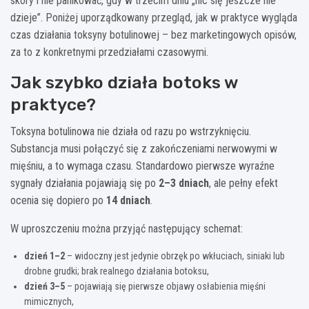
skóry i nie panikować, gdy w trzecim dniu „nic się jeszcze nie
dzieje”. Poniżej uporządkowany przegląd, jak w praktyce wygląda
czas działania toksyny botulinowej – bez marketingowych opisów,
za to z konkretnymi przedziałami czasowymi.
Jak szybko działa botoks w
praktyce?
Toksyna botulinowa nie działa od razu po wstrzyknięciu.
Substancja musi połączyć się z zakończeniami nerwowymi w
mięśniu, a to wymaga czasu. Standardowo pierwsze wyraźne
sygnały działania pojawiają się po
2–3 dniach
, ale pełny efekt
ocenia się dopiero po
14 dniach
.
W uproszczeniu można przyjąć następujący schemat:
dzień 1–2
– widoczny jest jedynie obrzęk po wkłuciach, siniaki lub
drobne grudki; brak realnego działania botoksu,
dzień 3–5
– pojawiają się pierwsze objawy osłabienia mięśni
mimicznych,