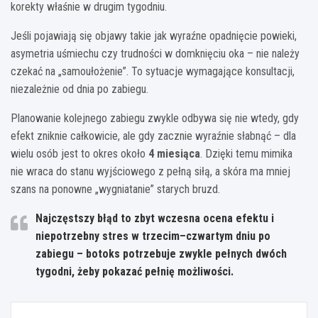
korekty właśnie w drugim tygodniu.
Jeśli pojawiają się objawy takie jak wyraźne opadnięcie powieki,
asymetria uśmiechu czy trudności w domknięciu oka – nie należy
czekać na „samoułożenie”. To sytuacje wymagające konsultacji,
niezależnie od dnia po zabiegu.
Planowanie kolejnego zabiegu zwykle odbywa się nie wtedy, gdy
efekt zniknie całkowicie, ale gdy zacznie wyraźnie słabnąć – dla
wielu osób jest to okres około
4 miesiąca
. Dzięki temu mimika
nie wraca do stanu wyjściowego z pełną siłą, a skóra ma mniej
szans na ponowne „wygniatanie” starych bruzd.
Najczęstszy błąd to zbyt wczesna ocena efektu i
niepotrzebny stres w trzecim–czwartym dniu po
zabiegu – botoks potrzebuje zwykle pełnych dwóch
tygodni, żeby pokazać pełnię możliwości.
Nawigacja