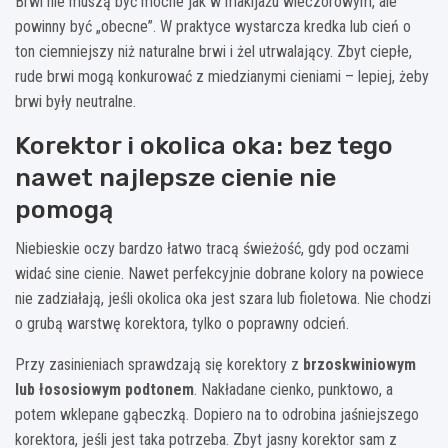
Brwi nie muszą być mocne jak w makijażu wieczorowym, ale
powinny być „obecne”. W praktyce wystarcza kredka lub cień o
ton ciemniejszy niż naturalne brwi i żel utrwalający. Zbyt ciepłe,
rude brwi mogą konkurować z miedzianymi cieniami – lepiej, żeby
brwi były neutralne.
Korektor i okolica oka: bez tego
nawet najlepsze cienie nie
pomogą
Niebieskie oczy bardzo łatwo tracą świeżość, gdy pod oczami
widać sine cienie. Nawet perfekcyjnie dobrane kolory na powiece
nie zadziałają, jeśli okolica oka jest szara lub fioletowa. Nie chodzi
o grubą warstwę korektora, tylko o poprawny odcień.
Przy zasinieniach sprawdzają się korektory z
brzoskwiniowym
lub łososiowym podtonem
. Nakładane cienko, punktowo, a
potem wklepane gąbeczką. Dopiero na to odrobina jaśniejszego
korektora, jeśli jest taka potrzeba. Zbyt jasny korektor sam z