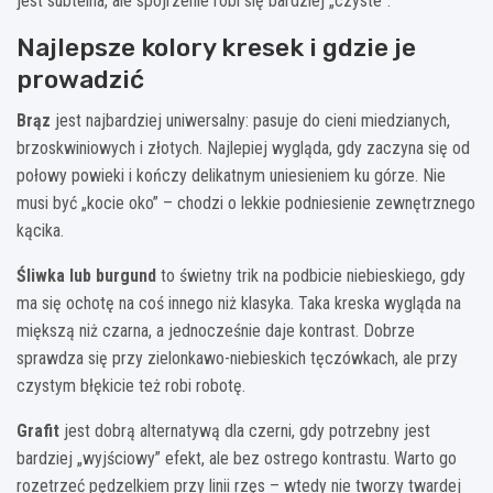
jest subtelna, ale spojrzenie robi się bardziej „czyste”.
Najlepsze kolory kresek i gdzie je
prowadzić
Brąz
jest najbardziej uniwersalny: pasuje do cieni miedzianych,
brzoskwiniowych i złotych. Najlepiej wygląda, gdy zaczyna się od
połowy powieki i kończy delikatnym uniesieniem ku górze. Nie
musi być „kocie oko” – chodzi o lekkie podniesienie zewnętrznego
kącika.
Śliwka lub burgund
to świetny trik na podbicie niebieskiego, gdy
ma się ochotę na coś innego niż klasyka. Taka kreska wygląda na
miększą niż czarna, a jednocześnie daje kontrast. Dobrze
sprawdza się przy zielonkawo-niebieskich tęczówkach, ale przy
czystym błękicie też robi robotę.
Grafit
jest dobrą alternatywą dla czerni, gdy potrzebny jest
bardziej „wyjściowy” efekt, ale bez ostrego kontrastu. Warto go
rozetrzeć pędzelkiem przy linii rzęs – wtedy nie tworzy twardej