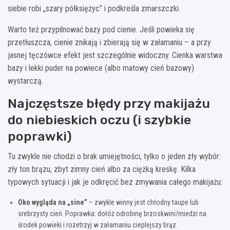
siebie robi „szary półksiężyc” i podkreśla zmarszczki.
Warto też przypilnować bazy pod cienie. Jeśli powieka się
przetłuszcza, cienie znikają i zbierają się w załamaniu – a przy
jasnej tęczówce efekt jest szczególnie widoczny. Cienka warstwa
bazy i lekki puder na powiece (albo matowy cień bazowy)
wystarczą.
Najczęstsze błędy przy makijażu
do niebieskich oczu (i szybkie
poprawki)
Tu zwykle nie chodzi o brak umiejętności, tylko o jeden zły wybór:
zły ton brązu, zbyt zimny cień albo za ciężką kreskę. Kilka
typowych sytuacji i jak je odkręcić bez zmywania całego makijażu:
Oko wygląda na „sine”
– zwykle winny jest chłodny taupe lub
srebrzysty cień. Poprawka: dołóż odrobinę brzoskwini/miedzi na
środek powieki i rozetrzyj w załamaniu cieplejszy brąz.