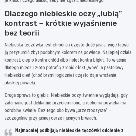
je kłaść i czego unikać, żeby nie zgasić niebieskiego.
Dlaczego niebieskie oczy „lubią”
kontrast – krótkie wyjaśnienie
bez teorii
Niebieska tęczówka jest chłodna i często dość jasna, więc łatwo
ją przytłumić zbyt podobnym kolorem na powiece. Najlepiej działa
kontrast: ciepło kontra chłód albo fiolet kontra błękit. To właśnie
dlatego miedź i złoto potrafią zrobić efekt „wow”, a pastelowy
niebieski cień (choć brzmi logicznie) często daje wrażenie
płaskiej powieki.
Druga sprawa to głębia. Niebieskie oczy świetnie wyglądają, gdy
załamanie jest delikatnie przyciemnione, a ruchoma powieka ma
odrobinę światła. Bez tego oko bywa „przezroczyste” –
szczególnie przy jasnej cerze i jasnych brwiach.
Najmocniej podbijają niebieskie tęczówki odcienie z