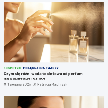
KOSMETYKI
PIELĘGNACJA TWARZY
Czym się różni woda toaletowa od perfum –
najważniejsze różnice
1 sierpnia 2026
Patrycja Majchrzak