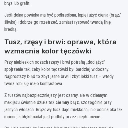
brąz lub grafit.
Jeśli dolna powieka ma być podkreślona, lepiej użyć cienia (brąz/
śliwka) i dobrze go rozetrzeć, zamiast rysować twardą linię
kredką.
Tusz, rzęsy i brwi: oprawa, która
wzmacnia kolor tęczówki
Przy niebieskich oczach rzęsy i brwi potrafią „dociążyć”
spojrzenie tak, żeby kolor tęczówki był bardziej widoczny.
Najprostszy błąd to zbyt jasne brwi i zbyt lekki tusz – wtedy
twarz robi się mało kontrastowa.
Z tuszów najbezpieczniejszy jest czarny, ale w dziennym
makijażu świetnie działa też
ciemny brąz
, szczególnie przy
jasnych włosach. Brązowy tusz daje miękkość i nie odcina oka tak
mocno, a błękit nadal jest podbity przez ciepłe cienie.