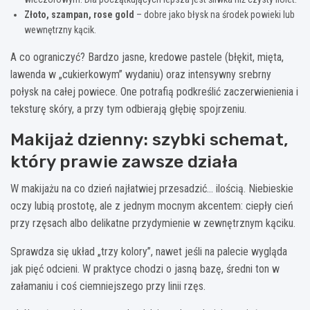
Złoto, szampan, rose gold
– dobre jako błysk na środek powieki lub
wewnętrzny kącik.
A co ograniczyć? Bardzo jasne, kredowe pastele (błękit, mięta,
lawenda w „cukierkowym” wydaniu) oraz intensywny srebrny
połysk na całej powiece. One potrafią podkreślić zaczerwienienia i
teksturę skóry, a przy tym odbierają głębię spojrzeniu.
Makijaż dzienny: szybki schemat,
który prawie zawsze działa
W makijażu na co dzień najłatwiej przesadzić… ilością. Niebieskie
oczy lubią prostotę, ale z jednym mocnym akcentem: ciepły cień
przy rzęsach albo delikatne przydymienie w zewnętrznym kąciku.
Sprawdza się układ „trzy kolory”, nawet jeśli na palecie wygląda
jak pięć odcieni. W praktyce chodzi o jasną bazę, średni ton w
załamaniu i coś ciemniejszego przy linii rzęs.