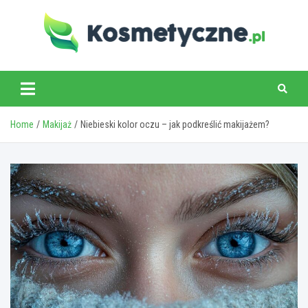
Skip
to
content
www.kosmetyczne.pl
Home
Makijaż
Niebieski kolor oczu – jak podkreślić makijażem?