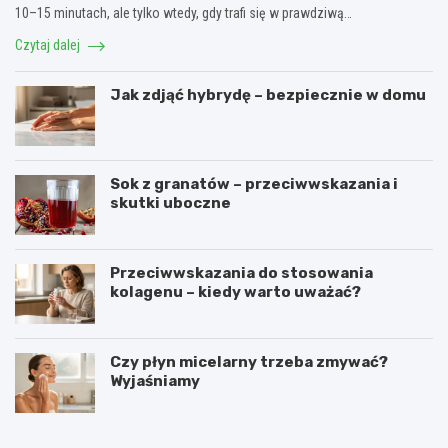
10–15 minutach, ale tylko wtedy, gdy trafi się w prawdziwą…
Czytaj dalej
Jak zdjąć hybrydę – bezpiecznie w domu
Sok z granatów – przeciwwskazania i
skutki uboczne
Przeciwwskazania do stosowania
kolagenu – kiedy warto uważać?
Czy płyn micelarny trzeba zmywać?
Wyjaśniamy
O
C
c
o