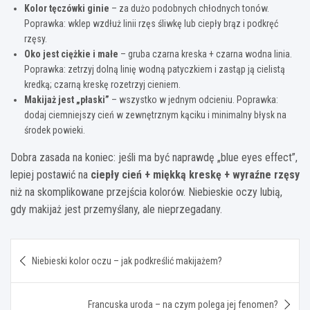
Kolor tęczówki ginie
– za dużo podobnych chłodnych tonów.
Poprawka: wklep wzdłuż linii rzęs śliwkę lub ciepły brąz i podkręć
rzęsy.
Oko jest ciężkie i małe
– gruba czarna kreska + czarna wodna linia.
Poprawka: zetrzyj dolną linię wodną patyczkiem i zastąp ją cielistą
kredką; czarną kreskę rozetrzyj cieniem.
Makijaż jest „płaski”
– wszystko w jednym odcieniu. Poprawka:
dodaj ciemniejszy cień w zewnętrznym kąciku i minimalny błysk na
środek powieki.
Dobra zasada na koniec: jeśli ma być naprawdę „blue eyes effect”,
lepiej postawić na
ciepły cień + miękką kreskę + wyraźne rzęsy
niż na skomplikowane przejścia kolorów. Niebieskie oczy lubią,
gdy makijaż jest przemyślany, ale nieprzegadany.
Nawigacja
Niebieski kolor oczu – jak podkreślić makijażem?
wpisu
Francuska uroda – na czym polega jej fenomen?