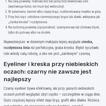
Na całą powiekę: matowy beż lub jasny brzoskwiniowy cień
(wyrównuje kolor, nie musi być widoczny).
W załamaniu: karmel albo ciepły brąz, rozblendowany miękko w górę.
Przy linii rzęs: odrobina ciemniejszego brązu lub śliwki, wklepana jak
„cienka kreska” i rozdymiona.
Na ruchomą powiekę (opcjonalnie): szampanowy lub złotawy błysk,
tylko do połowy albo na środek.
Najważniejsze: w dziennym makijażu lepiej wygląda
cienka,
rozdymiona linia
niż perfekcyjna, gruba kreska. Błękit tęczówki
robi wtedy całą robotę, a oko nie jest „zamknięte” czernią.
Eyeliner i kreska przy niebieskich
oczach: czarny nie zawsze jest
najlepszy
Czarny eyeliner bywa efektowny, ale przy jasnych niebieskich
oczach potrafi wyglądać zbyt ciężko – szczególnie w ciągu dnia.
Dużo częściej lepszy efekt daje brąz, grafit albo śliwka. Różnica