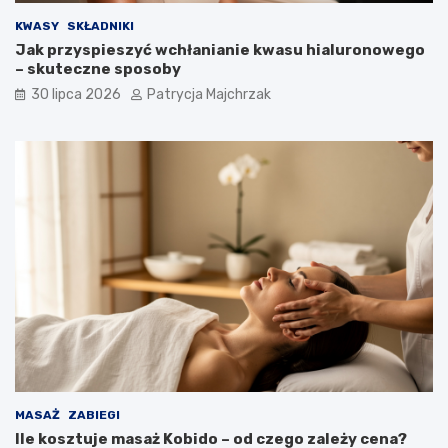
KWASY
SKŁADNIKI
Jak przyspieszyć wchłanianie kwasu hialuronowego
– skuteczne sposoby
30 lipca 2026
Patrycja Majchrzak
MASAŻ
ZABIEGI
Ile kosztuje masaż Kobido – od czego zależy cena?