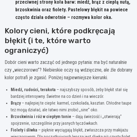
przeciwnej strony koła barw: miedź, brąz z ciepłą nutą,
brzoskwinia oraz fiolety.
Pastelowy błękit na powiece
często działa odwrotnie – rozmywa kolor oka.
Kolory cieni, które podkręcają
błękit (i te, które warto
ograniczyć)
Dobór cieni warto zacząć od jednego pytania: ma być naturalnie
czy „wieczorowo”? Niebieskie oczy są wdzięczne, ale źle dobrany
kolor potrafi je zgasić. Poniżej najpewniejsze kierunki.
Miedź, rudości, terakota
– najszybszy sposób, żeby błękit stał się
bardziej intensywny. Świetne na co dzień i na wieczór.
Brązy
– najlepiej te ciepłe: karmel, czekolada, kasztan. Chłodne taupe
też mogą działać, ale łatwo nimi zrobić „sine” oko.
Brzoskwinia i róż w ciepłym tonie
– dają świeżość i „otwierają”
spojrzenie, szczególnie przy jasnych tęczówkach.
Fiolety i śliwka
– pięknie wyciągają błękit, zwłaszcza przy makijażu
wieczorowym. Dla początkujących lepsza jest śliwka niż czysty fiolet.