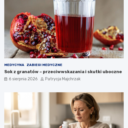
r
i
k
i
MEDYCYNA
ZABIEGI MEDYCZNE
Sok z granatów – przeciwwskazania i skutki uboczne
6 sierpnia 2026
Patrycja Majchrzak