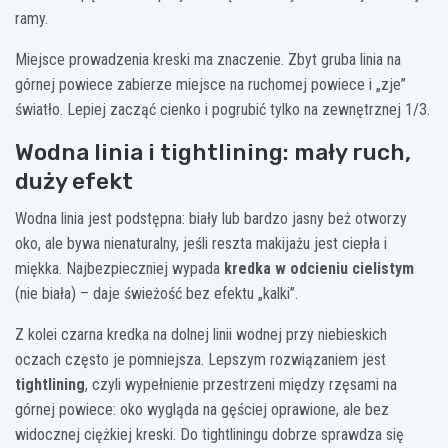
ramy.
Miejsce prowadzenia kreski ma znaczenie. Zbyt gruba linia na
górnej powiece zabierze miejsce na ruchomej powiece i „zje”
światło. Lepiej zacząć cienko i pogrubić tylko na zewnętrznej 1/3.
Wodna linia i tightlining: mały ruch,
duży efekt
Wodna linia jest podstępna: biały lub bardzo jasny beż otworzy
oko, ale bywa nienaturalny, jeśli reszta makijażu jest ciepła i
miękka. Najbezpieczniej wypada
kredka w odcieniu cielistym
(nie biała) – daje świeżość bez efektu „kalki”.
Z kolei czarna kredka na dolnej linii wodnej przy niebieskich
oczach często je pomniejsza. Lepszym rozwiązaniem jest
tightlining
, czyli wypełnienie przestrzeni między rzęsami na
górnej powiece: oko wygląda na gęściej oprawione, ale bez
widocznej ciężkiej kreski. Do tightliningu dobrze sprawdza się