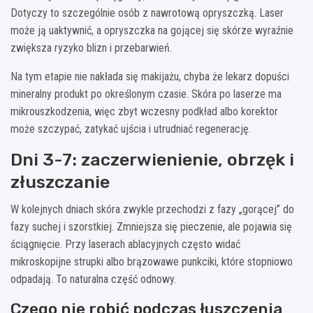
Dotyczy to szczególnie osób z nawrotową opryszczką. Laser
może ją uaktywnić, a opryszczka na gojącej się skórze wyraźnie
zwiększa ryzyko blizn i przebarwień.
Na tym etapie nie nakłada się makijażu, chyba że lekarz dopuści
mineralny produkt po określonym czasie. Skóra po laserze ma
mikrouszkodzenia, więc zbyt wczesny podkład albo korektor
może szczypać, zatykać ujścia i utrudniać regenerację.
Dni 3-7: zaczerwienienie, obrzęk i
złuszczanie
W kolejnych dniach skóra zwykle przechodzi z fazy „gorącej” do
fazy suchej i szorstkiej. Zmniejsza się pieczenie, ale pojawia się
ściągnięcie. Przy laserach ablacyjnych często widać
mikroskopijne strupki albo brązowawe punkciki, które stopniowo
odpadają. To naturalna część odnowy.
Czego nie robić podczas łuszczenia