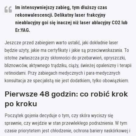
Im intensywniejszy zabieg, tym dłuższy czas
rekonwalescencji. Delikatny laser frakcyjny
nieablacyjny goi się inaczej niż laser ablacyjny CO2 lub
Er:YAG.
Jeszcze przed zabiegiem warto ustalić, jaki dokładnie laser
będzie użyty, jakie ma certyfikaty i jakie są przeciwwskazania. To
istotne zwłaszcza przy skłonności do przebarwień, opryszczki,
bliznowców, aktywnego trądziku, ciąży, świeżej opalenizny i terapii
retinoidami. Przy zabiegach medycznych i para-medycznych
konsultacja ze specjalistą nie jest dodatkiem, tylko obowiązkiem.
Pierwsze 48 godzin: co robić krok
po kroku
Początek gojenia decyduje o tym, czy skóra wyciszy się
sprawnie, czy wejdzie w stan przewlekłego podrażnienia. W tym
czasie priorytetem jest chłodzenie, ochrona bariery naskórkowej i