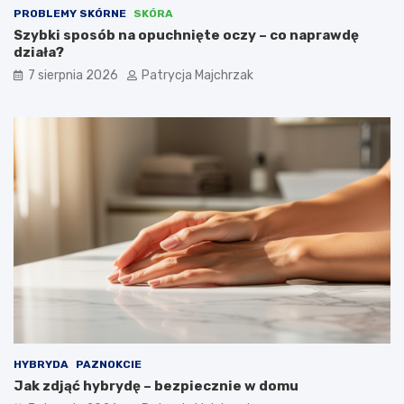
a
g
PROBLEMY SKÓRNE
SKÓRA
k
l
Szybki sposób na opuchnięte oczy – co naprawdę
d
ą
działa?
z
d
7 sierpnia 2026
Patrycja Majchrzak
i
a
a
ł
ł
a
a
n
i
a
j
t
a
u
k
r
s
a
t
l
o
n
s
i
o
e
w
–
a
s
ć
p
?
r
HYBRYDA
PAZNOKCIE
a
Jak zdjąć hybrydę – bezpiecznie w domu
w