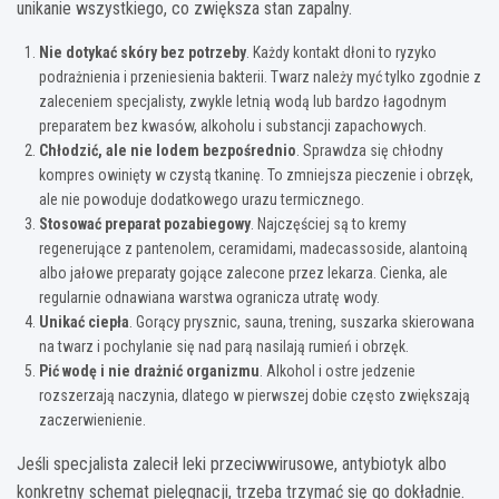
unikanie wszystkiego, co zwiększa stan zapalny.
Nie dotykać skóry bez potrzeby
. Każdy kontakt dłoni to ryzyko
podrażnienia i przeniesienia bakterii. Twarz należy myć tylko zgodnie z
zaleceniem specjalisty, zwykle letnią wodą lub bardzo łagodnym
preparatem bez kwasów, alkoholu i substancji zapachowych.
Chłodzić, ale nie lodem bezpośrednio
. Sprawdza się chłodny
kompres owinięty w czystą tkaninę. To zmniejsza pieczenie i obrzęk,
ale nie powoduje dodatkowego urazu termicznego.
Stosować preparat pozabiegowy
. Najczęściej są to kremy
regenerujące z pantenolem, ceramidami, madecassoside, alantoiną
albo jałowe preparaty gojące zalecone przez lekarza. Cienka, ale
regularnie odnawiana warstwa ogranicza utratę wody.
Unikać ciepła
. Gorący prysznic, sauna, trening, suszarka skierowana
na twarz i pochylanie się nad parą nasilają rumień i obrzęk.
Pić wodę i nie drażnić organizmu
. Alkohol i ostre jedzenie
rozszerzają naczynia, dlatego w pierwszej dobie często zwiększają
zaczerwienienie.
Jeśli specjalista zalecił leki przeciwwirusowe, antybiotyk albo
konkretny schemat pielęgnacji, trzeba trzymać się go dokładnie.