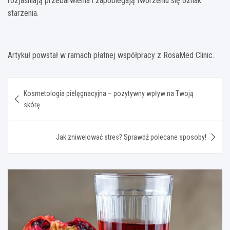
rozjaśniają przebarwienia i zapobiegają tworzeniu się oznak
starzenia.
Artykuł powstał w ramach płatnej współpracy z RosaMed Clinic.
Nawigacja
Kosmetologia pielęgnacyjna – pozytywny wpływ na Twoją
wpisu
skórę.
Jak zniwelować stres? Sprawdź polecane sposoby!