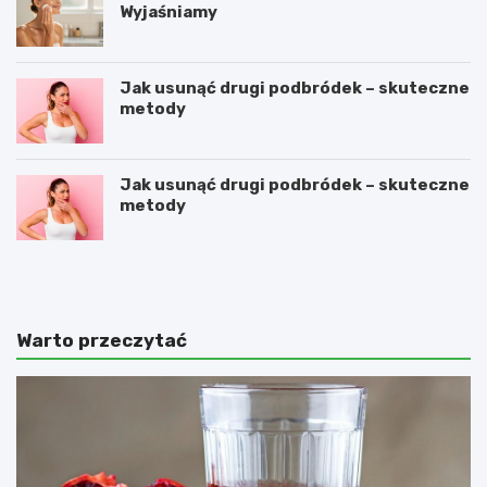
Wyjaśniamy
Jak usunąć drugi podbródek – skuteczne
metody
Jak usunąć drugi podbródek – skuteczne
metody
O
C
c
o
e
z
t
r
j
o
Warto przeczytać
a
b
b
i
ł
ć
k
,
o
ż
w
e
y
b
n
y