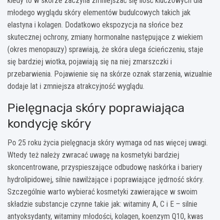
kiedy to w skórze zaczyna zmniejszać się ilość kluczowych dla
młodego wyglądu skóry elementów budulcowych takich jak
elastyna i kolagen. Dodatkowo ekspozycja na słońce bez
skutecznej ochrony, zmiany hormonalne następujące z wiekiem
(okres menopauzy) sprawiają, że skóra ulega ścieńczeniu, staje
się bardziej wiotka, pojawiają się na niej zmarszczki i
przebarwienia. Pojawienie się na skórze oznak starzenia, wizualnie
dodaje lat i zmniejsza atrakcyjność wyglądu.
Pielęgnacja skóry poprawiająca
kondycję skóry
Po 25 roku życia pielęgnacja skóry wymaga od nas więcej uwagi.
Wtedy też należy zwracać uwagę na kosmetyki bardziej
skoncentrowane, przyspieszające odbudowę naskórka i bariery
hydrolipidowej, silnie nawilżające i poprawiające jędrność skóry.
Szczególnie warto wybierać kosmetyki zawierające w swoim
składzie substancje czynne takie jak: witaminy A, C i E – silnie
antyoksydanty, witaminy młodości, kolagen, koenzym Q10, kwas