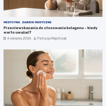
s
i
o
e
w
–
a
s
ć
p
MEDYCYNA
ZABIEGI MEDYCZNE
?
r
Przeciwwskazania do stosowania kolagenu – kiedy
a
warto uważać?
w
d
6 sierpnia 2026
Patrycja Majchrzak
z
o
n
e
t
r
i
k
i