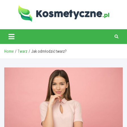
Skip
to
content
www.kosmetyczne.pl
Home
Twarz
Jak odmłodzić twarz?