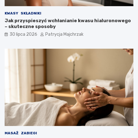
KWASY
SKŁADNIKI
Jak przyspieszyć wchłanianie kwasu hialuronowego
– skuteczne sposoby
30 lipca 2026
Patrycja Majchrzak
MASAŻ
ZABIEGI