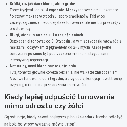
Krótki, rozjaśniany blond, włosy grube
Toner fryzjerski co ok.
4 tygodnie
. Między tonowaniami – szampon
fioletowy max raz w tygodniu, sporo emolientów. Taki włos
zazwyczaj zniesie nieco częstsze tonowanie, ale nie lubi przesady z
prostownicą.
Długi, cienki blond po kilku rozjaśnianiach
Bezpieczniej tonować co
6–8 tygodni
, a w międzyczasie ratować się
maskami i odżywkami z pigmentem co 2–3 mycia. Każde pełne
tonowanie powinno być poprzedzone minimum 2 tygodniami
intensywnej regeneracji.
Naturalny, mysi blond bez rozjaśniania
Tutaj toner to głównie korekta odcienia, nie walka ze zniszczeniem.
Możliwe tonowanie co
6 tygodni
, a przy dobrej kondycji nawet trochę
częściej, o ile nie ma przesuszenia i łamliwości.
Kiedy lepiej odpuścić tonowanie
mimo odrostu czy żółci
Są sytuacje, kiedy nawet najlepszy plan i kalendarz trzeba odłożyć
na bok, bo włosy wyraźnie mówią „stop”.