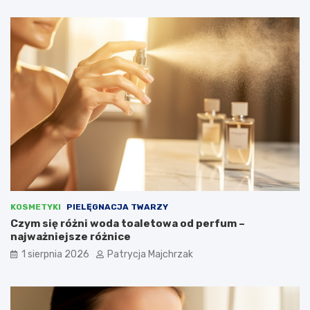
KOSMETYKI
PIELĘGNACJA TWARZY
Czym się różni woda toaletowa od perfum –
najważniejsze różnice
1 sierpnia 2026
Patrycja Majchrzak