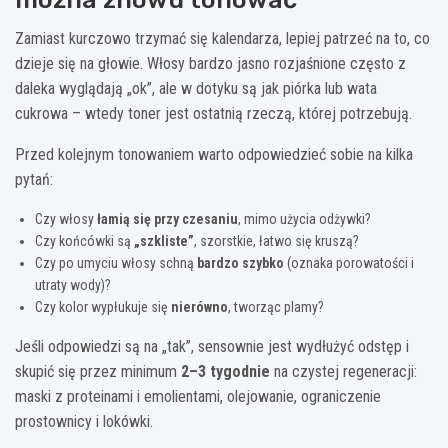
Zamiast kurczowo trzymać się kalendarza, lepiej patrzeć na to, co
dzieje się na głowie. Włosy bardzo jasno rozjaśnione często z
daleka wyglądają „ok”, ale w dotyku są jak piórka lub wata
cukrowa – wtedy toner jest ostatnią rzeczą, której potrzebują.
Przed kolejnym tonowaniem warto odpowiedzieć sobie na kilka
pytań:
Czy włosy
łamią się przy czesaniu
, mimo użycia odżywki?
Czy końcówki są
„szkliste”
, szorstkie, łatwo się kruszą?
Czy po umyciu włosy schną
bardzo szybko
(oznaka porowatości i
utraty wody)?
Czy kolor wypłukuje się
nierówno
, tworząc plamy?
Jeśli odpowiedzi są na „tak”, sensownie jest wydłużyć odstęp i
skupić się przez minimum
2–3 tygodnie
na czystej regeneracji:
maski z proteinami i emolientami, olejowanie, ograniczenie
prostownicy i lokówki.