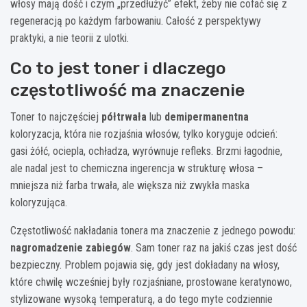
włosy mają dość i czym „przedłużyć” efekt, żeby nie cofać się z
regeneracją po każdym farbowaniu. Całość z perspektywy
praktyki, a nie teorii z ulotki.
Co to jest toner i dlaczego
częstotliwość ma znaczenie
Toner to najczęściej
półtrwała
lub
demipermanentna
koloryzacja, która nie rozjaśnia włosów, tylko koryguje odcień:
gasi żółć, ociepla, ochładza, wyrównuje refleks. Brzmi łagodnie,
ale nadal jest to chemiczna ingerencja w strukturę włosa –
mniejsza niż farba trwała, ale większa niż zwykła maska
koloryzująca.
Częstotliwość nakładania tonera ma znaczenie z jednego powodu:
nagromadzenie zabiegów
. Sam toner raz na jakiś czas jest dość
bezpieczny. Problem pojawia się, gdy jest dokładany na włosy,
które chwilę wcześniej były rozjaśniane, prostowane keratynowo,
stylizowane wysoką temperaturą, a do tego myte codziennie