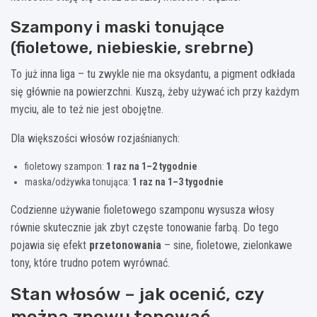
Szampony i maski tonujące
(fioletowe, niebieskie, srebrne)
To już inna liga – tu zwykle nie ma oksydantu, a pigment odkłada
się głównie na powierzchni. Kuszą, żeby używać ich przy każdym
myciu, ale to też nie jest obojętne.
Dla większości włosów rozjaśnianych:
fioletowy szampon:
1 raz na 1–2 tygodnie
maska/odżywka tonująca:
1 raz na 1–3 tygodnie
Codzienne używanie fioletowego szamponu wysusza włosy
równie skutecznie jak zbyt częste tonowanie farbą. Do tego
pojawia się efekt
przetonowania
– sine, fioletowe, zielonkawe
tony, które trudno potem wyrównać.
Stan włosów – jak ocenić, czy
można znowu tonować