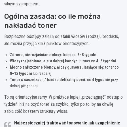
silnym szamponem.
Ogólna zasada: co ile można
nakładać toner
Bezpieczne odstępy zależą od stanu włosów i rodzaju produktu,
ale można przyjąć kilka punktów orientacyjnych.
Zdrowe, nierozjaśniane włosy:
toner co
6–8 tygodni
Włosy rozjaśniane, ale w dobrej kondycji:
toner co
4–6 tygodni
Mocno zniszczone blondy, włosy gumowe, łamiące się:
toner co
8–12 tygodni
lub rzadziej
Toner w saszetkach / bardzo delikatny demi:
co
4 tygodnie
przy
dobrej pielęgnacji
To są orientacyjne ramy. W praktyce lepiej „przeciągnąć” odstęp o
tydzień, niż nałożyć toner za szybko, tylko po to, by na chwilę
zabić żółć kosztem struktury włosa.
Najbezpieczniej traktować
tonowanie jak uzupełnienie