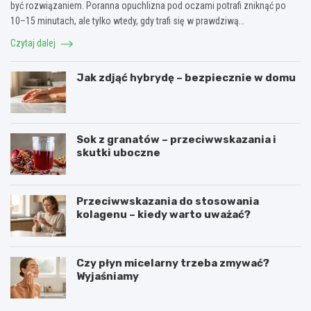
być rozwiązaniem. Poranna opuchlizna pod oczami potrafi zniknąć po
10–15 minutach, ale tylko wtedy, gdy trafi się w prawdziwą…
Czytaj dalej
Jak zdjąć hybrydę – bezpiecznie w domu
Sok z granatów – przeciwwskazania i
skutki uboczne
Przeciwwskazania do stosowania
kolagenu – kiedy warto uważać?
Czy płyn micelarny trzeba zmywać?
Wyjaśniamy
O
C
c
o