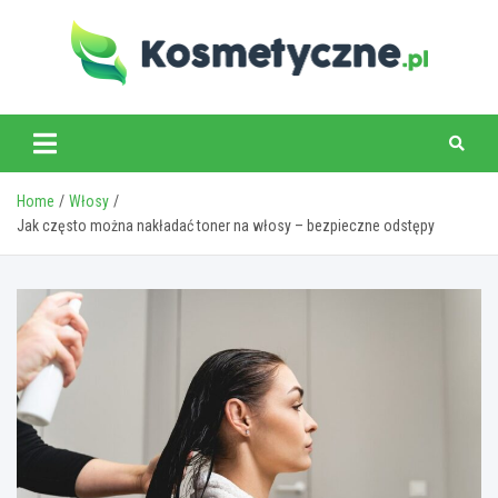
Skip
to
content
www.kosmetyczne.pl
Home
Włosy
Jak często można nakładać toner na włosy – bezpieczne odstępy