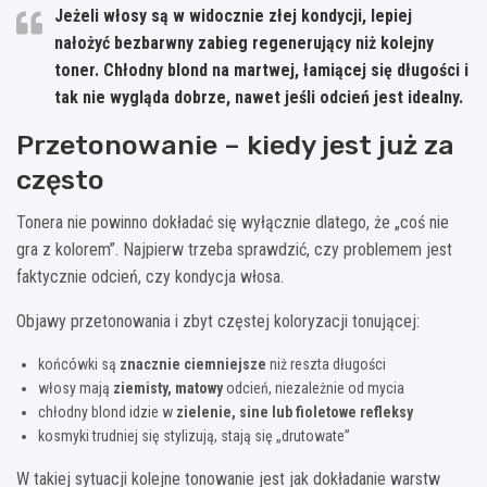
Jeżeli włosy są w widocznie złej kondycji, lepiej
nałożyć
bezbarwny zabieg regenerujący
niż kolejny
toner. Chłodny blond na martwej, łamiącej się długości i
tak nie wygląda dobrze, nawet jeśli odcień jest idealny.
Przetonowanie – kiedy jest już za
często
Tonera nie powinno dokładać się wyłącznie dlatego, że „coś nie
gra z kolorem”. Najpierw trzeba sprawdzić, czy problemem jest
faktycznie odcień, czy kondycja włosa.
Objawy przetonowania i zbyt częstej koloryzacji tonującej:
końcówki są
znacznie ciemniejsze
niż reszta długości
włosy mają
ziemisty, matowy
odcień, niezależnie od mycia
chłodny blond idzie w
zielenie, sine lub fioletowe refleksy
kosmyki trudniej się stylizują, stają się „drutowate”
W takiej sytuacji kolejne tonowanie jest jak dokładanie warstw