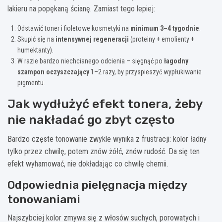
lakieru na popękaną ścianę. Zamiast tego lepiej:
Odstawić toner i fioletowe kosmetyki na
minimum 3–4 tygodnie
.
Skupić się na
intensywnej regeneracji
(proteiny + emolienty +
humektanty).
W razie bardzo niechcianego odcienia – sięgnąć po
łagodny
szampon oczyszczający
1–2 razy, by przyspieszyć wypłukiwanie
pigmentu.
Jak wydłużyć efekt tonera, żeby
nie nakładać go zbyt często
Bardzo częste tonowanie zwykle wynika z frustracji: kolor ładny
tylko przez chwilę, potem znów żółć, znów rudość. Da się ten
efekt wyhamować, nie dokładając co chwilę chemii.
Odpowiednia pielęgnacja między
tonowaniami
Najszybciej kolor zmywa się z włosów suchych, porowatych i