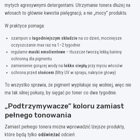
mytych agresywnymi detergentami. Utrzymanie tonera dłużej na
włosach to głównie kwestia pielęgnacji, a nie „mocy” produktu.
W praktyce pomaga:
szampon o
łagodniejszym składzie
na co dzień, mocniejsze
oczyszczanie max raz na 1–2 tygodnie
regularne
maski emolientowe
– tłuszcze tworzą lekką barierę
ochronną dla pigmentu
zamienienie gorącej wody na
lekko ciepłą
przy myciu włosów
ochrona przed
słońcem
(filtry UV w sprayu, nakrycie głowy)
To wszystko sprawia, że pigment wypłukuje się wolniej, więc nie
ma tak silnej pokusy, by sięgać po toner co dwa tygodnie.
„Podtrzymywacze” koloru zamiast
pełnego tonowania
Zamiast pełnego tonera można wprowadzić lżejsze produkty,
które będą tylko
odświeżać
odcień: