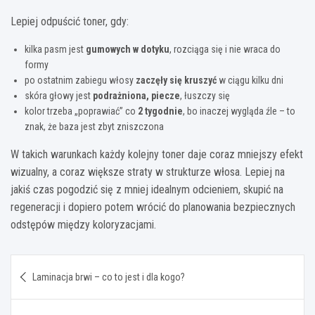
Lepiej odpuścić toner, gdy:
kilka pasm jest
gumowych w dotyku
, rozciąga się i nie wraca do
formy
po ostatnim zabiegu włosy
zaczęły się kruszyć
w ciągu kilku dni
skóra głowy jest
podrażniona, piecze
, łuszczy się
kolor trzeba „poprawiać” co
2 tygodnie
, bo inaczej wygląda źle – to
znak, że baza jest zbyt zniszczona
W takich warunkach każdy kolejny toner daje coraz mniejszy efekt
wizualny, a coraz większe straty w strukturze włosa. Lepiej na
jakiś czas pogodzić się z mniej idealnym odcieniem, skupić na
regeneracji i dopiero potem wrócić do planowania bezpiecznych
odstępów między koloryzacjami.
Nawigacja
Laminacja brwi – co to jest i dla kogo?
wpisu