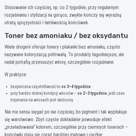
Stosowanie ich częściej, np. co 2 tygodnie, przy regularnym
rozjaśnianiu i stylizacji na gorąco, zwykle kończy się wyraźną
utratą sprężystości i łamliwością końcówek.
Toner bez amoniaku / bez oksydantu
Wiele drogerii oferuje tonery i płukanki bez amoniaku, często
nazywane koloryzacją półtrwałą. To produkty łagodniejsze, ale
nadal potrafią przesuszyć włosy, szczególnie rozjaśniane.
W praktyce:
bezpieczna częstotliwość to
co 3–4 tygodnie
przy bardzo dobrej kondycji włosów –
co 2–3 tygodnie
, jeśli czas
trzymania na włosach jest skrócony
Nie ma sensu sięgać po nie częściej, bo pigment i tak wypłukuje
się warstwowo. Zbyt częste dokładanie powoduje efekt
„przeładowania” kolorem, szczególnie przy ciemnych tonerach –
końcówki stają się coraz bardziej matowe i ciężkie.