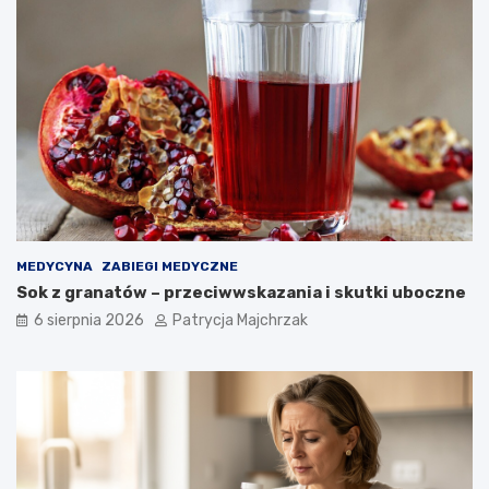
t
r
i
k
i
MEDYCYNA
ZABIEGI MEDYCZNE
Sok z granatów – przeciwwskazania i skutki uboczne
6 sierpnia 2026
Patrycja Majchrzak