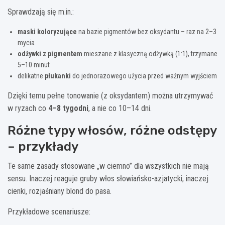
Sprawdzają się m.in.:
maski koloryzujące
na bazie pigmentów bez oksydantu – raz na 2–3
mycia
odżywki z pigmentem
mieszane z klasyczną odżywką (1:1), trzymane
5–10 minut
delikatne
płukanki
do jednorazowego użycia przed ważnym wyjściem
Dzięki temu pełne tonowanie (z oksydantem) można utrzymywać
w ryzach co
4–8 tygodni
, a nie co 10–14 dni.
Różne typy włosów, różne odstępy
– przykłady
Te same zasady stosowane „w ciemno” dla wszystkich nie mają
sensu. Inaczej reaguje gruby włos słowiańsko-azjatycki, inaczej
cienki, rozjaśniany blond do pasa.
Przykładowe scenariusze: