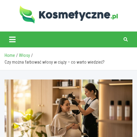
Skip
to
content
www.kosmetyczne.pl
Home
Włosy
Czy można farbować włosy w ciąży – co warto wiedzieć?