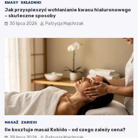
KWASY
SKŁADNIKI
Jak przyspieszyć wchłanianie kwasu hialuronowego
– skuteczne sposoby
30 lipca 2026
Patrycja Majchrzak
MASAŻ
ZABIEGI
Ile kosztuje masaż Kobido – od czego zależy cena?
29 lipca 2026
Patrycja Majchrzak