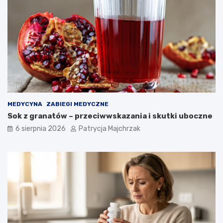
i
k
i
MEDYCYNA
ZABIEGI MEDYCZNE
Sok z granatów – przeciwwskazania i skutki uboczne
6 sierpnia 2026
Patrycja Majchrzak