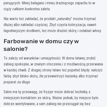
parujących. Mniej bałaganu i mniej drażniącego zapachu to w
ciąży całkiem konkretna zaleta.
Nie warto też zakładać, że produkt „naturalny” można trzymać
dłużej albo nakładać częściej. Zbyt częsta koloryzacja, nawet
łagodniejszym środkiem, też może drażnić skórę i osłabiać włosy.
Farbowanie w domu czy w
salonie?
To zależy od warunków i umiejętności. W domu łatwiej zrobić
zabieg spokojnie, w znanym otoczeniu i z możliwością przerwania
w każdej chwili. Z drugiej strony łatwo też popełnić błędy: nałożyć
farbę zbyt blisko skóry, źle przewietrzyć łazienkę albo trzymać
preparat za długo.
Salon ma tę przewagę, że fryzjer może dobrać technikę z
mniejszym kontaktem ze skórą. Ważne jednak, by miejsce było
dobrze wentylowane, a sam zabieg nie przeciągał się bez