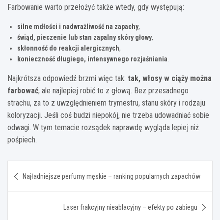
Farbowanie warto przełożyć także wtedy, gdy występują:
silne mdłości i nadwrażliwość na zapachy
,
świąd, pieczenie lub stan zapalny skóry głowy
,
skłonność do reakcji alergicznych
,
konieczność długiego, intensywnego rozjaśniania
.
Najkrótsza odpowiedź brzmi więc tak:
tak, włosy w ciąży można
farbować
, ale najlepiej robić to z głową. Bez przesadnego
strachu, za to z uwzględnieniem trymestru, stanu skóry i rodzaju
koloryzacji. Jeśli coś budzi niepokój, nie trzeba udowadniać sobie
odwagi. W tym temacie rozsądek naprawdę wygląda lepiej niż
pośpiech.
Nawigacja
Najładniejsze perfumy męskie – ranking popularnych zapachów
wpisu
Laser frakcyjny nieablacyjny – efekty po zabiegu