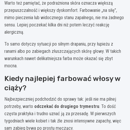
Warto też pamiętać, że podrażniona skóra oznacza większą
przepuszczalność i większy dyskomfort. Farbowanie „na siłę”,
mimo pieczenia lub widocznego stanu zapalnego, nie ma żadnego
sensu. Lepiej poczekać kilka dni niż potem leczyć reakcję
alergiczną.
To samo dotyczy sytuacji po silnym drapaniu, przy łupieżu z
ranami albo po zabiegach złuszczających skórę głowy. W takich
warunkach nawet delikatniejsza farba może okazać się zbyt
mocna.
Kiedy najlepiej farbować włosy w
ciąży?
Najbezpieczniej podchodzić do sprawy tak: jeśli nie ma pilnej
potrzeby, warto
odczekać do drugiego trymestru
. To dość
częsta praktyka i trudno uznać ją za przesadę. W pierwszych
tygodniach wiele kobiet i tak źle znosi intensywne zapachy, więc
sam zabieg bywa po prostu męczący.