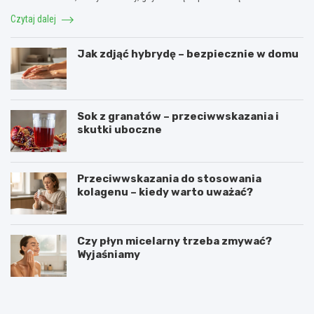
Czytaj dalej
Jak zdjąć hybrydę – bezpiecznie w domu
Sok z granatów – przeciwwskazania i
skutki uboczne
Przeciwwskazania do stosowania
kolagenu – kiedy warto uważać?
Czy płyn micelarny trzeba zmywać?
Wyjaśniamy
O
C
c
o
e
z