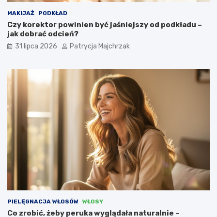
MAKIJAŻ
PODKŁAD
Czy korektor powinien być jaśniejszy od podkładu –
jak dobrać odcień?
31 lipca 2026
Patrycja Majchrzak
PIELĘGNACJA WŁOSÓW
WŁOSY
Co zrobić, żeby peruka wyglądała naturalnie –