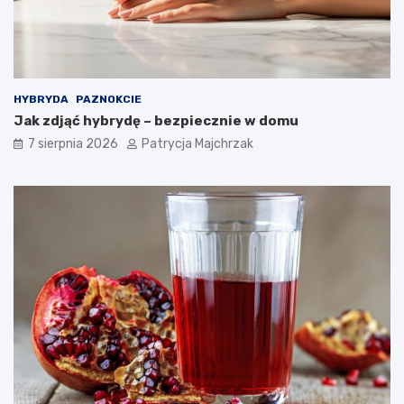
s
i
o
e
w
–
a
s
ć
p
?
r
HYBRYDA
PAZNOKCIE
a
Jak zdjąć hybrydę – bezpiecznie w domu
w
d
7 sierpnia 2026
Patrycja Majchrzak
z
o
n
e
t
r
i
k
i