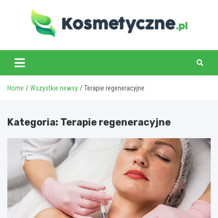
Skip
to
content
www.kosmetyczne.pl
Home
Wszystkie newsy
Terapie regeneracyjne
Kategoria:
Terapie regeneracyjne