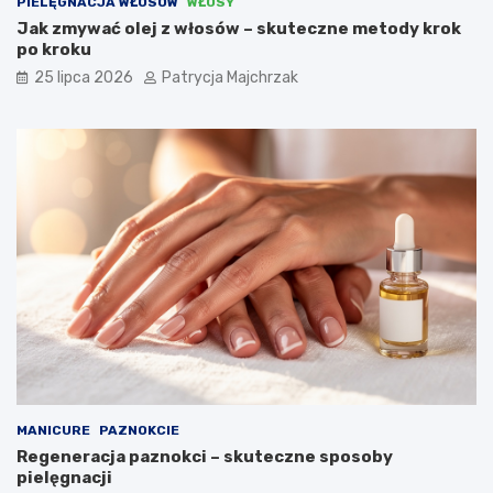
PIELĘGNACJA WŁOSÓW
WŁOSY
Jak zmywać olej z włosów – skuteczne metody krok
po kroku
25 lipca 2026
Patrycja Majchrzak
MANICURE
PAZNOKCIE
Regeneracja paznokci – skuteczne sposoby
pielęgnacji