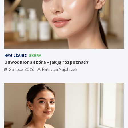
NAWILŻANIE
SKÓRA
Odwodniona skóra – jak ją rozpoznać?
23 lipca 2026
Patrycja Majchrzak