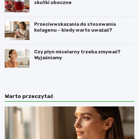
skutki uboczne
Przeciwwskazania do stosowania
kolagenu – kiedy warto uważać?
Czy płyn micelarny trzeba zmywać?
Wyjaśniamy
O
C
c
o
e
z
t
r
j
o
Warto przeczytać
a
b
b
i
ł
ć
k
,
o
ż
w
e
y
b
n
y