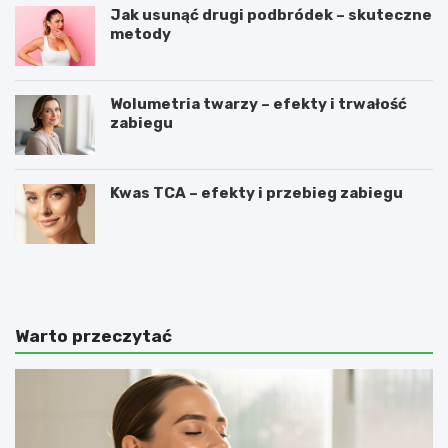
Jak usunąć drugi podbródek – skuteczne
metody
Wolumetria twarzy – efekty i trwałość
zabiegu
Kwas TCA – efekty i przebieg zabiegu
O
C
c
o
e
z
t
r
j
o
Warto przeczytać
a
b
b
i
ł
ć
k
,
o
ż
w
e