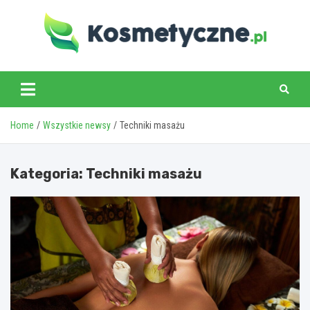
Skip
to
content
www.kosmetyczne.pl
Home
Wszystkie newsy
Techniki masażu
Kategoria:
Techniki masażu