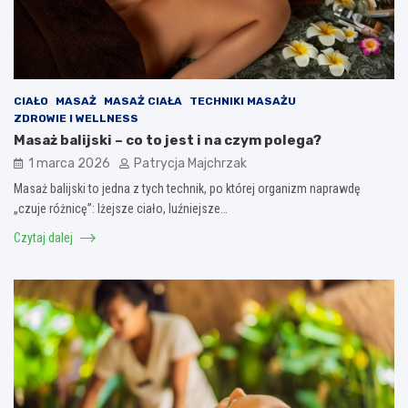
CIAŁO
MASAŻ
MASAŻ CIAŁA
TECHNIKI MASAŻU
ZDROWIE I WELLNESS
Masaż balijski – co to jest i na czym polega?
1 marca 2026
Patrycja Majchrzak
Masaż balijski to jedna z tych technik, po której organizm naprawdę
„czuje różnicę”: lżejsze ciało, luźniejsze…
Czytaj dalej