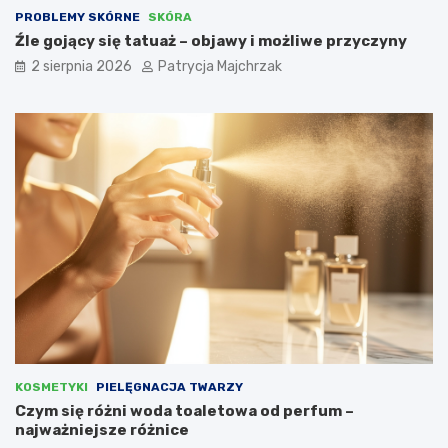
PROBLEMY SKÓRNE
SKÓRA
Źle gojący się tatuaż – objawy i możliwe przyczyny
2 sierpnia 2026
Patrycja Majchrzak
KOSMETYKI
PIELĘGNACJA TWARZY
Czym się różni woda toaletowa od perfum –
najważniejsze różnice