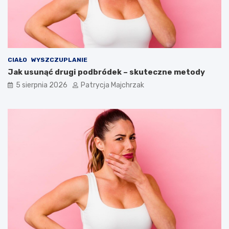
o
n
s
i
o
e
w
–
a
s
ć
p
CIAŁO
WYSZCZUPLANIE
?
r
Jak usunąć drugi podbródek – skuteczne metody
a
w
5 sierpnia 2026
Patrycja Majchrzak
d
z
o
n
e
t
r
i
k
i