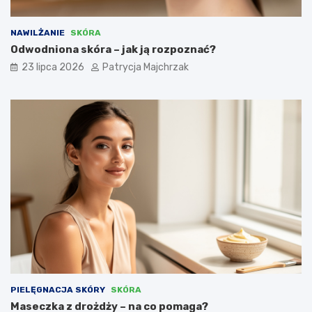
NAWILŻANIE
SKÓRA
Odwodniona skóra – jak ją rozpoznać?
23 lipca 2026
Patrycja Majchrzak
PIELĘGNACJA SKÓRY
SKÓRA
Maseczka z drożdży – na co pomaga?