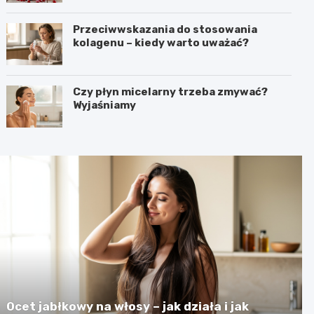
Przeciwwskazania do stosowania
kolagenu – kiedy warto uważać?
Czy płyn micelarny trzeba zmywać?
Wyjaśniamy
Ocet jabłkowy na włosy – jak działa i jak