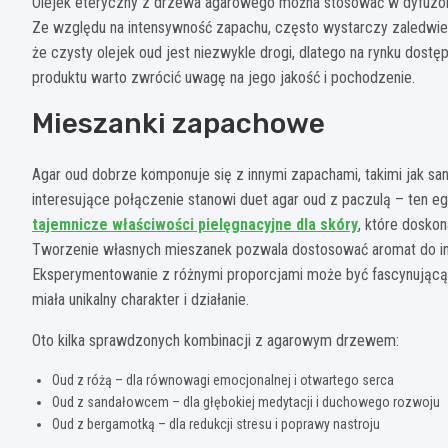
Olejek eteryczny z drzewa agarowego można stosować w dyfuzor
Ze względu na intensywność zapachu, często wystarczy zaledwi
że czysty olejek oud jest niezwykle drogi, dlatego na rynku dost
produktu warto zwrócić uwagę na jego jakość i pochodzenie.
Mieszanki zapachowe
Agar oud dobrze komponuje się z innymi zapachami, takimi jak san
interesujące połączenie stanowi duet agar oud z paczulą – ten eg
tajemnicze właściwości pielęgnacyjne dla skóry
, które dosko
Tworzenie własnych mieszanek pozwala dostosować aromat do ind
Eksperymentowanie z różnymi proporcjami może być fascynującą
miała unikalny charakter i działanie.
Oto kilka sprawdzonych kombinacji z agarowym drzewem:
Oud z różą – dla równowagi emocjonalnej i otwartego serca
Oud z sandałowcem – dla głębokiej medytacji i duchowego rozwoju
Oud z bergamotką – dla redukcji stresu i poprawy nastroju