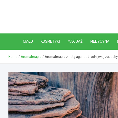
Skip
to
content
CIAŁO
KOSMETYKI
MAKIJAŻ
MEDYCYNA
Home
Aromaterapia
Aromaterapia z nutą agar oud: odkrywaj zapac