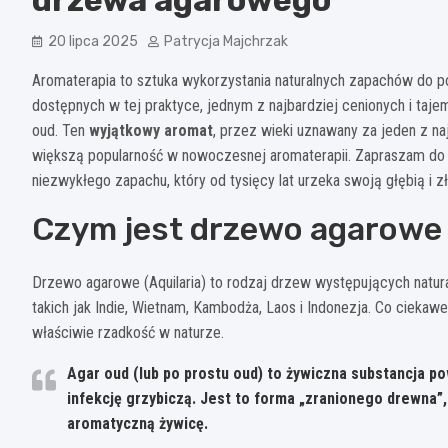
20 lipca 2025
Patrycja Majchrzak
Aromaterapia to sztuka wykorzystania naturalnych zapachów do 
dostępnych w tej praktyce, jednym z najbardziej cenionych i taj
oud. Ten
wyjątkowy aromat
, przez wieki uznawany za jeden z na
większą popularność w nowoczesnej aromaterapii. Zapraszam do od
niezwykłego zapachu, który od tysięcy lat urzeka swoją głębią i z
Czym jest drzewo agarowe 
Drzewo agarowe (Aquilaria) to rodzaj drzew występujących natura
takich jak Indie, Wietnam, Kambodża, Laos i Indonezja. Co ciekaw
właściwie rzadkość w naturze.
Agar oud (lub po prostu oud) to żywiczna substancja 
infekcję grzybiczą. Jest to forma „zranionego drewna”
aromatyczną żywicę.