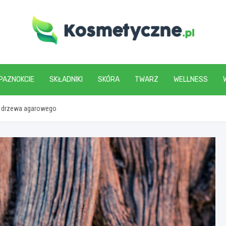
www.kosmetyczne.pl
PAZNOKCIE
SKŁADNIKI
SKÓRA
TWARZ
WELLNESS
hy drzewa agarowego