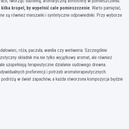
ach, tworząc subtelną, aromatyczną atmosferę w pomieszczeniu.
e
kilka kropel, by wypełnić całe pomieszczenie
. Warto pamiętać,
ępne są również mieszanki i syntetyczne odpowiedniki. Przy wyborze
dałowiec, róża, paczula, wanilia czy wetiweria. Szczególnie
zotyczny składnik ma nie tylko wyjątkowy aromat, ale również
nale uzupełniają terapeutyczne działanie oudowego drewna.
ywidualnych preferencji i potrzeb aromaterapeutycznych.
 podróżą w świat zapachów, a każda stworzona kompozycja będzie