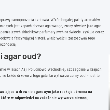
poprawy samopoczucia i zdrowia. Wśród bogatej palety aromatów
emniczych jest zapach drzewa agarowego, znany również jako agar
jcenniejszych składników perfumeryjnych na świecie, zyskuje coraz
krycia fascynującej historii, właściwości i zastosowań tego
łożonością.
i agar oud?
lnie w lasach Azji Południowo-Wschodniej, szczególnie w krajach
e, nie każde drzewo z tego gatunku wytwarza cenny oud – jest to
powstająca w drewnie agarowym jako reakcja obronna na
, które w odpowiedzi na zakażenie wytwarza ciemną,