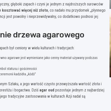
yczny, głęboki zapach i czyni je jednym z najdroższych surowców
 kosztować więcej niż złoto
, co nadało mu przydomek „płynnego
cji jest powolny i nieprzewidywalny, co dodatkowo podnosi jej
zenie drzewa agarowego
ach był ceniony w wielu kulturach i tradycjach:
drewno agarowe jest wymieniane jako cenny materiał używany podczas
mbol statusu i gościnności
 ceremonii kadzidła „kōdō”
ym Szlaku, a jego wartość często przewyższała wartość złota i
 prestiżu i bogactwa. Dziś
agar oud
pozostaje jednym z najbardziej
jego tradycyjne zastosowania w kulturach Azji nadal są