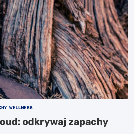
CHY
WELLNESS
 oud: odkrywaj zapachy