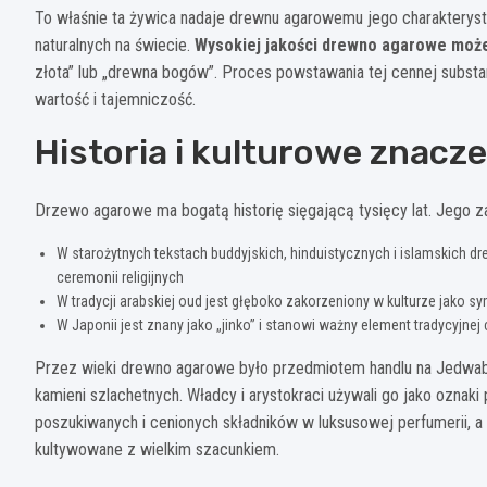
To właśnie ta żywica nadaje drewnu agarowemu jego charakteryst
naturalnych na świecie.
Wysokiej jakości drewno agarowe może
złota” lub „drewna bogów”. Proces powstawania tej cennej substan
wartość i tajemniczość.
Historia i kulturowe znac
Drzewo agarowe ma bogatą historię sięgającą tysięcy lat. Jego zap
W starożytnych tekstach buddyjskich, hinduistycznych i islamskich 
ceremonii religijnych
W tradycji arabskiej oud jest głęboko zakorzeniony w kulturze jako sy
W Japonii jest znany jako „jinko” i stanowi ważny element tradycyjnej
Przez wieki drewno agarowe było przedmiotem handlu na Jedwabn
kamieni szlachetnych. Władcy i arystokraci używali go jako oznaki
poszukiwanych i cenionych składników w luksusowej perfumerii, a 
kultywowane z wielkim szacunkiem.