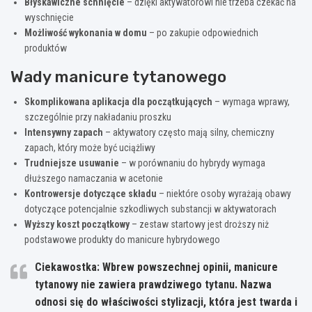
Błyskawiczne schnięcie
– dzięki aktywatorowi nie trzeba czekać na
wyschnięcie
Możliwość wykonania w domu
– po zakupie odpowiednich
produktów
Wady manicure tytanowego
Skomplikowana aplikacja dla początkujących
– wymaga wprawy,
szczególnie przy nakładaniu proszku
Intensywny zapach
– aktywatory często mają silny, chemiczny
zapach, który może być uciążliwy
Trudniejsze usuwanie
– w porównaniu do hybrydy wymaga
dłuższego namaczania w acetonie
Kontrowersje dotyczące składu
– niektóre osoby wyrażają obawy
dotyczące potencjalnie szkodliwych substancji w aktywatorach
Wyższy koszt początkowy
– zestaw startowy jest droższy niż
podstawowe produkty do manicure hybrydowego
Ciekawostka: Wbrew powszechnej opinii, manicure
tytanowy nie zawiera prawdziwego tytanu. Nazwa
odnosi się do właściwości stylizacji, która jest twarda i