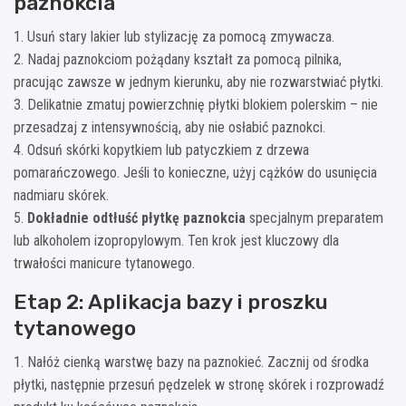
paznokcia
1. Usuń stary lakier lub stylizację za pomocą zmywacza.
2. Nadaj paznokciom pożądany kształt za pomocą pilnika,
pracując zawsze w jednym kierunku, aby nie rozwarstwiać płytki.
3. Delikatnie zmatuj powierzchnię płytki blokiem polerskim – nie
przesadzaj z intensywnością, aby nie osłabić paznokci.
4. Odsuń skórki kopytkiem lub patyczkiem z drzewa
pomarańczowego. Jeśli to konieczne, użyj cążków do usunięcia
nadmiaru skórek.
5.
Dokładnie odtłuść płytkę paznokcia
specjalnym preparatem
lub alkoholem izopropylowym. Ten krok jest kluczowy dla
trwałości manicure tytanowego.
Etap 2: Aplikacja bazy i proszku
tytanowego
1. Nałóż cienką warstwę bazy na paznokieć. Zacznij od środka
płytki, następnie przesuń pędzelek w stronę skórek i rozprowadź