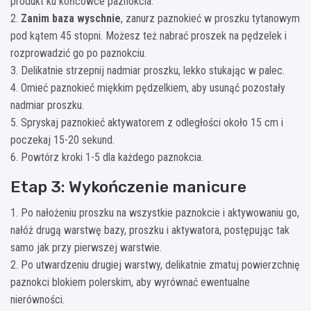
produkt ku końcówce paznokcia.
2.
Zanim baza wyschnie
, zanurz paznokieć w proszku tytanowym
pod kątem 45 stopni. Możesz też nabrać proszek na pędzelek i
rozprowadzić go po paznokciu.
3. Delikatnie strzepnij nadmiar proszku, lekko stukając w palec.
4. Omieć paznokieć miękkim pędzelkiem, aby usunąć pozostały
nadmiar proszku.
5. Spryskaj paznokieć aktywatorem z odległości około 15 cm i
poczekaj 15-20 sekund.
6. Powtórz kroki 1-5 dla każdego paznokcia.
Etap 3: Wykończenie manicure
1. Po nałożeniu proszku na wszystkie paznokcie i aktywowaniu go,
nałóż drugą warstwę bazy, proszku i aktywatora, postępując tak
samo jak przy pierwszej warstwie.
2. Po utwardzeniu drugiej warstwy, delikatnie zmatuj powierzchnię
paznokci blokiem polerskim, aby wyrównać ewentualne
nierówności.