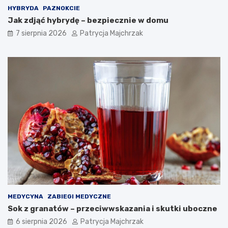
?
r
HYBRYDA
PAZNOKCIE
a
Jak zdjąć hybrydę – bezpiecznie w domu
w
d
7 sierpnia 2026
Patrycja Majchrzak
z
o
n
e
t
r
i
k
i
MEDYCYNA
ZABIEGI MEDYCZNE
Sok z granatów – przeciwwskazania i skutki uboczne
6 sierpnia 2026
Patrycja Majchrzak