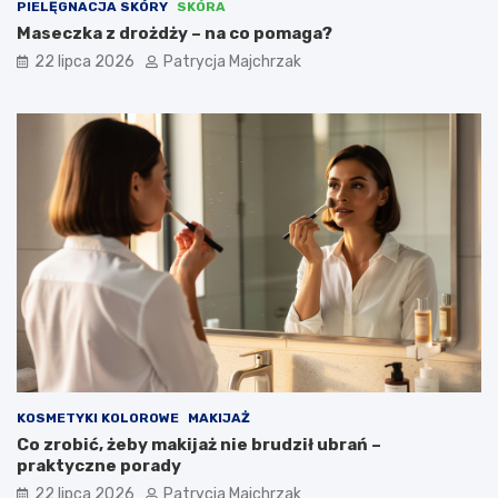
PIELĘGNACJA SKÓRY
SKÓRA
Maseczka z drożdży – na co pomaga?
22 lipca 2026
Patrycja Majchrzak
KOSMETYKI KOLOROWE
MAKIJAŻ
Co zrobić, żeby makijaż nie brudził ubrań –
praktyczne porady
22 lipca 2026
Patrycja Majchrzak