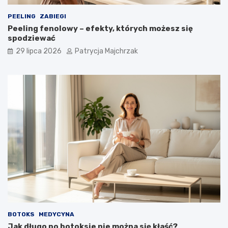
PEELING
ZABIEGI
Peeling fenolowy – efekty, których możesz się
spodziewać
29 lipca 2026
Patrycja Majchrzak
BOTOKS
MEDYCYNA
Jak długo po botoksie nie można się kłaść?