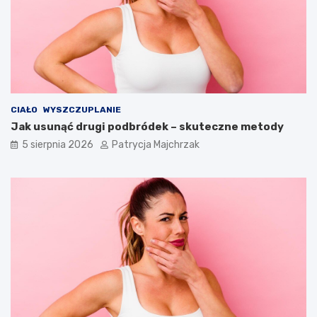
s
a
t
l
o
n
s
i
o
e
w
–
a
s
ć
p
CIAŁO
WYSZCZUPLANIE
?
r
Jak usunąć drugi podbródek – skuteczne metody
a
w
5 sierpnia 2026
Patrycja Majchrzak
d
z
o
n
e
t
r
i
k
i