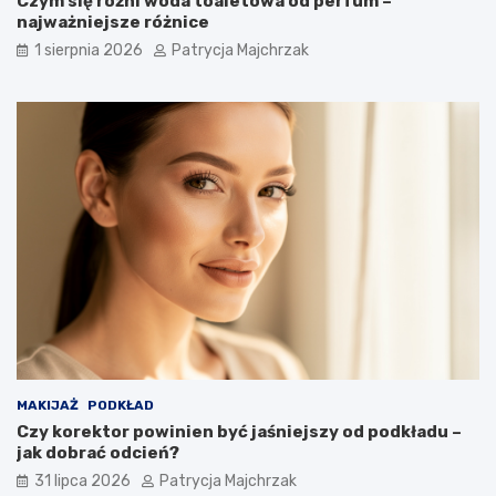
Czym się różni woda toaletowa od perfum –
najważniejsze różnice
1 sierpnia 2026
Patrycja Majchrzak
MAKIJAŻ
PODKŁAD
Czy korektor powinien być jaśniejszy od podkładu –
jak dobrać odcień?
31 lipca 2026
Patrycja Majchrzak