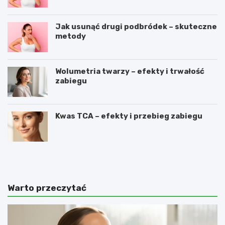
Jak usunąć drugi podbródek – skuteczne
metody
Wolumetria twarzy – efekty i trwałość
zabiegu
Kwas TCA – efekty i przebieg zabiegu
O
C
c
o
e
z
t
r
j
o
Warto przeczytać
a
b
b
i
ł
ć
k
,